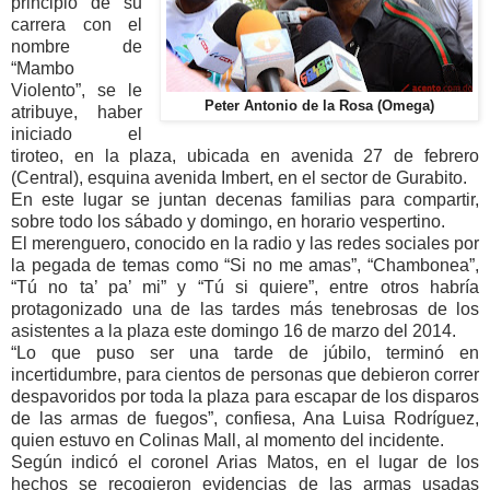
principio de su
carrera con el
nombre de
“Mambo
Violento”, se le
Peter Antonio de la Rosa (Omega)
atribuye, haber
iniciado el
tiroteo, en la plaza, ubicada en avenida 27 de febrero
(Central), esquina avenida Imbert, en el sector de Gurabito.
En este lugar se juntan decenas familias para compartir,
sobre todo los sábado y domingo, en horario vespertino.
El merenguero, conocido en la radio y las redes sociales por
la pegada de temas como “Si no me amas”, “Chambonea”,
“Tú no ta’ pa’ mi” y “Tú si quiere”, entre otros habría
protagonizado una de las tardes más tenebrosas de los
asistentes a la plaza este domingo 16 de marzo del 2014.
“Lo que puso ser una tarde de júbilo, terminó en
incertidumbre, para cientos de personas que debieron correr
despavoridos por toda la plaza para escapar de los disparos
de las armas de fuegos”, confiesa, Ana Luisa Rodríguez,
quien estuvo en Colinas Mall, al momento del incidente.
Según indicó el coronel Arias Matos, en el lugar de los
hechos se recogieron evidencias de las armas usadas