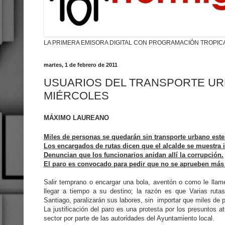
LA PRIMERA EMISORA DIGITAL CON PROGRAMACIÓN TROPIC
martes, 1 de febrero de 2011
USUARIOS DEL TRANSPORTE URB
MIÉRCOLES
MÁXIMO LAUREANO
Miles de personas se quedarán sin transporte urbano este
Los encargados de rutas dicen que el alcalde se muestra in
Denuncian que los funcionarios anidan allí la corrupción.
El paro es convocado para pedir que no se aprueben más
Salir temprano o encargar una bola, aventón o como le llame
llegar a tiempo a su destino; la razón es que Varias ruta
Santiago, paralizarán sus labores, sin importar que miles de 
La justificación del paro es una protesta por los presuntos a
sector por parte de las autoridades del Ayuntamiento local.