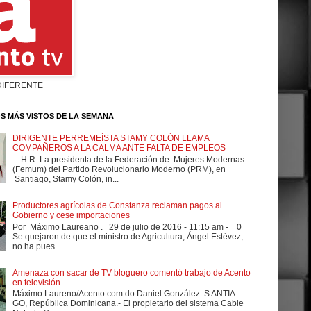
DIFERENTE
S MÁS VISTOS DE LA SEMANA
DIRIGENTE PERREMEÍSTA STAMY COLÓN LLAMA
COMPAÑEROS A LA CALMA ANTE FALTA DE EMPLEOS
H.R. La presidenta de la Federación de Mujeres Modernas
(Femum) del Partido Revolucionario Moderno (PRM), en
Santiago, Stamy Colón, in...
Productores agrícolas de Constanza reclaman pagos al
Gobierno y cese importaciones
Por Máximo Laureano . 29 de julio de 2016 - 11:15 am - 0
Se quejaron de que el ministro de Agricultura, Ángel Estévez,
no ha pues...
Amenaza con sacar de TV bloguero comentó trabajo de Acento
en televisión
Máximo Laureno/Acento.com.do Daniel González. S ANTIA
GO, República Dominicana.- El propietario del sistema Cable