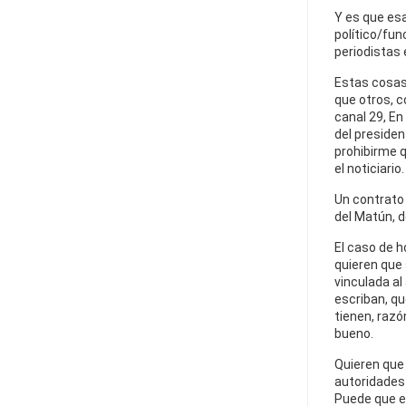
Y es que esa
político/fun
periodistas 
Estas cosas
que otros, 
canal 29, En
del presiden
prohibirme q
el noticiario.
Un contrato e
del Matún, d
El caso de h
quieren que
vinculada al
escriban, qu
tienen, razó
bueno.
Quieren que 
autoridades 
Puede que es