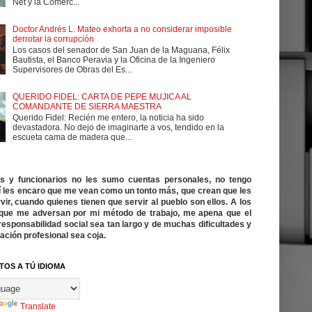
Net y la Comerc...
Doctor Andrés L. Mateo exhorta a no considerar imposible
derrotar la corrupción
Los casos del senador de San Juan de la Maguana, Félix
Bautista, el Banco Peravia y la Oficina de la Ingeniero
Supervisores de Obras del Es...
QUERIDO FIDEL: CARTA DE PEPE MUJICA AL
COMANDANTE DE SIERRA MAESTRA
Querido Fidel: Recién me entero, la noticia ha sido
devastadora. No dejo de imaginarte a vos, tendido en la
escueta cama de madera que...
cos y funcionarios no les sumo cuentas personales, no tengo
í les encaro que me vean como un tonto más, que crean que les
vir, cuando quienes tienen que servir al pueblo son ellos. A los
ue me adversan por mi método de trabajo, me apena que el
responsabilidad social sea tan largo y de muchas dificultades y
ación profesional sea coja.
TOS A TÚ IDIOMA
Translate