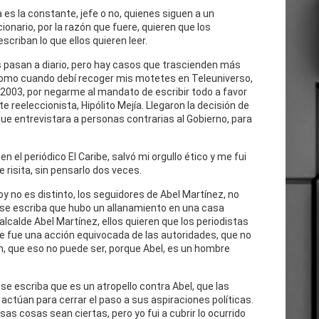
 es la constante, jefe o no, quienes siguen a un
cionario, por la razón que fuere, quieren que los
escriban lo que ellos quieren leer.
 pasan a diario, pero hay casos que trascienden más
como cuando debí recoger mis motetes en Teleuniverso,
 2003, por negarme al mandato de escribir todo a favor
te reeleccionista, Hipólito Mejía. Llegaron la decisión de
ue entrevistara a personas contrarias al Gobierno, para
n el periódico El Caribe, salvó mi orgullo ético y me fui
e risita, sin pensarlo dos veces.
oy no es distinto, los seguidores de Abel Martínez, no
 se escriba que hubo un allanamiento en una casa
 alcalde Abel Martínez, ellos quieren que los periodistas
e fue una acción equivocada de las autoridades, que no
n, que eso no puede ser, porque Abel, es un hombre
se escriba que es un atropello contra Abel, que las
actúan para cerrar el paso a sus aspiraciones políticas.
as cosas sean ciertas, pero yo fui a cubrir lo ocurrido