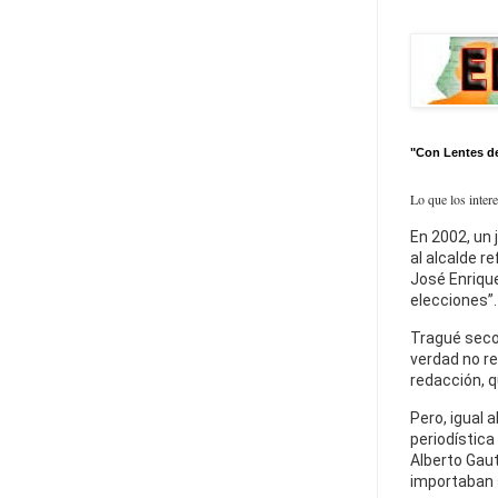
"Con Lentes d
Lo que los inter
En 2002, un 
al alcalde r
José Enrique
elecciones”.
Tragué seco
verdad no re
redacción, q
Pero, igual a
periodística
Alberto Gaut
importaban 