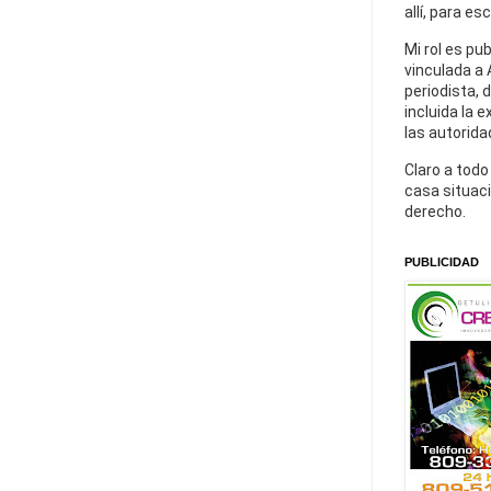
allí, para es
Mi rol es pu
vinculada a 
periodista, 
incluida la 
las autorida
Claro a todo
casa situaci
derecho.
PUBLICIDAD