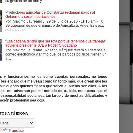
su gestión de un año y ...
Productores agrícolas de Constanza reclaman pagos al
Gobierno y cese importaciones
Por Máximo Laureano . 29 de julio de 2016 - 11:15 am - 0
Se quejaron de que el ministro de Agricultura, Ángel Estévez,
no ha pues...
“Esa cadena tendrá que ser rota porque tenemos que trabajar”,
advierte presidente JCE a Poder Ciudadano
Por Máximo Laureano . Rosario Márquez reiteró su defensa al
conteo electrónico y afirmó que los partidos políticos, tienen un
at...
cos y funcionarios no les sumo cuentas personales, no tengo
í les encaro que me vean como un tonto más, que crean que les
vir, cuando quienes tienen que servir al pueblo son ellos. A los
ue me adversan por mi método de trabajo, me apena que el
responsabilidad social sea tan largo y de muchas dificultades y
ación profesional sea coja.
TOS A TÚ IDIOMA
Translate