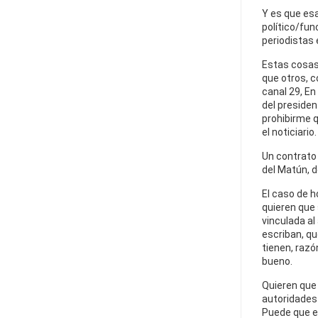
Y es que esa
político/fun
periodistas 
Estas cosas
que otros, 
canal 29, En
del presiden
prohibirme q
el noticiario.
Un contrato e
del Matún, d
El caso de h
quieren que
vinculada al
escriban, qu
tienen, razó
bueno.
Quieren que 
autoridades 
Puede que es