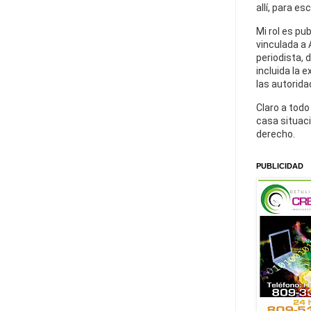
allí, para es
Mi rol es pu
vinculada a 
periodista, 
incluida la 
las autorida
Claro a todo
casa situaci
derecho.
PUBLICIDAD