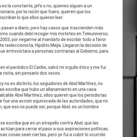
 es la constante, jefe o no, quienes siguen a un
cionario, por la razón que fuere, quieren que los
escriban lo que ellos quieren leer.
 pasan a diario, pero hay casos que trascienden más
como cuando debí recoger mis motetes en Teleuniverso,
 2003, por negarme al mandato de escribir todo a favor
te reeleccionista, Hipólito Mejía. Llegaron la decisión de
ue entrevistara a personas contrarias al Gobierno, para
n el periódico El Caribe, salvó mi orgullo ético y me fui
e risita, sin pensarlo dos veces.
oy no es distinto, los seguidores de Abel Martínez, no
 se escriba que hubo un allanamiento en una casa
 alcalde Abel Martínez, ellos quieren que los periodistas
e fue una acción equivocada de las autoridades, que no
n, que eso no puede ser, porque Abel, es un hombre
se escriba que es un atropello contra Abel, que las
actúan para cerrar el paso a sus aspiraciones políticas.
as cosas sean ciertas, pero yo fui a cubrir lo ocurrido