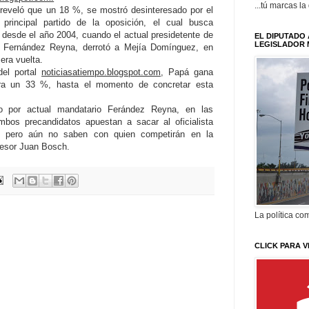
...tú marcas la
reveló que un 18 %, se mostró desinteresado por el
 principal partido de la oposición, el cual busca
r desde el año 2004, cuando el actual presidetente de
EL DIPUTADO 
LEGISLADOR 
l Fernández Reyna, derrotó a Mejía Domínguez, en
era vuelta.
del portal
noticiasatiempo.blogspot.com
, Papá gana
a un 33 %, hasta el momento de concretar esta
do por actual mandatario Ferández Reyna, en las
bos precandidatos apuestan a sacar al oficialista
o, pero aún no saben con quien competirán en la
ofesor Juan Bosch.
La política com
CLICK PARA V