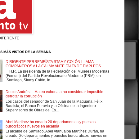
DIFERENTE
S MÁS VISTOS DE LA SEMANA
DIRIGENTE PERREMEÍSTA STAMY COLÓN LLAMA
COMPAÑEROS A LA CALMA ANTE FALTA DE EMPLEOS
H.R. La presidenta de la Federación de Mujeres Modernas
(Femum) del Partido Revolucionario Moderno (PRM), en
Santiago, Stamy Colón, in...
Doctor Andrés L. Mateo exhorta a no considerar imposible
derrotar la corrupción
Los casos del senador de San Juan de la Maguana, Félix
Bautista, el Banco Peravia y la Oficina de la Ingeniero
Supervisores de Obras del Es...
Abel Martínez ha creado 20 departamentos y puestos
burocráticos nuevos en alcaldía
El alcalde de Santiago, Abel Atahualpa Martínez Durán, ha
creado 20 departamentos y puestos burocráticos nuevos en