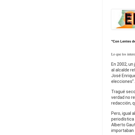
"Con Lentes d
Lo que los inter
En 2002, un 
al alcalde r
José Enrique
elecciones”.
Tragué seco
verdad no re
redacción, q
Pero, igual a
periodística
Alberto Gaut
importaban 