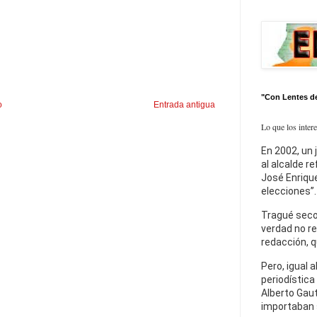
"Con Lentes d
o
Entrada antigua
Lo que los inter
En 2002, un 
al alcalde r
José Enrique
elecciones”.
Tragué seco
verdad no re
redacción, q
Pero, igual a
periodística
Alberto Gaut
importaban 