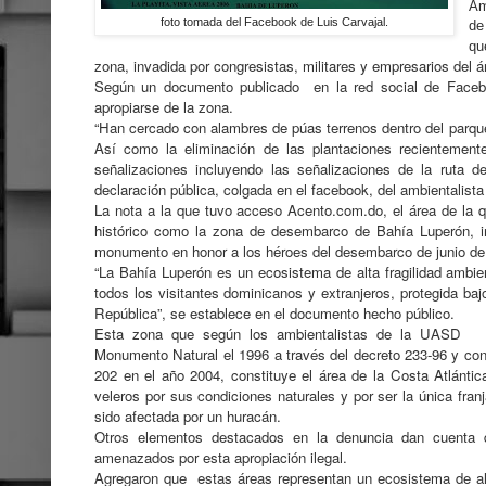
Am
foto tomada del Facebook de Luis Carvajal.
de
qu
zona, invadida por congresistas, militares y empresarios del á
Según un documento publicado en la red social de Faceboo
apropiarse de la zona.
“Han cercado con alambres de púas terrenos dentro del parque
Así como la eliminación de las plantaciones recientemente
señalizaciones incluyendo las señalizaciones de la ruta d
declaración pública, colgada en el facebook, del ambientalista
La nota a la que tuvo acceso Acento.com.do, el área de la q
histórico como la zona de desembarco de Bahía Luperón, in
monumento en honor a los héroes del desembarco de junio d
“La Bahía Luperón es un ecosistema de alta fragilidad ambien
todos los visitantes dominicanos y extranjeros, protegida baj
República”, se establece en el documento hecho público.
Esta zona que según los ambientalistas de la UASD y
Monumento Natural el 1996 a través del decreto 233-96 y con
202 en el año 2004, constituye el área de la Costa Atlánti
veleros por sus condiciones naturales y por ser la única fra
sido afectada por un huracán.
Otros elementos destacados en la denuncia dan cuenta 
amenazados por esta apropiación ilegal.
Agregaron que estas áreas representan un ecosistema de altí