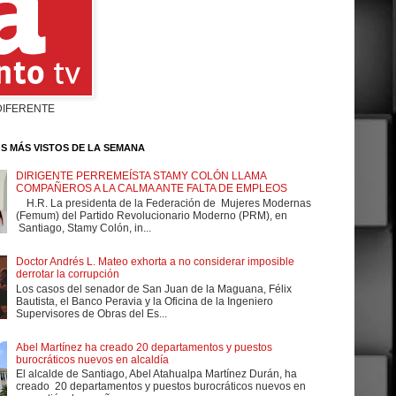
DIFERENTE
S MÁS VISTOS DE LA SEMANA
DIRIGENTE PERREMEÍSTA STAMY COLÓN LLAMA
COMPAÑEROS A LA CALMA ANTE FALTA DE EMPLEOS
H.R. La presidenta de la Federación de Mujeres Modernas
(Femum) del Partido Revolucionario Moderno (PRM), en
Santiago, Stamy Colón, in...
Doctor Andrés L. Mateo exhorta a no considerar imposible
derrotar la corrupción
Los casos del senador de San Juan de la Maguana, Félix
Bautista, el Banco Peravia y la Oficina de la Ingeniero
Supervisores de Obras del Es...
Abel Martínez ha creado 20 departamentos y puestos
burocráticos nuevos en alcaldía
El alcalde de Santiago, Abel Atahualpa Martínez Durán, ha
creado 20 departamentos y puestos burocráticos nuevos en