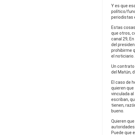
Y es que esa
político/fun
periodistas 
Estas cosas
que otros, 
canal 29, En
del presiden
prohibirme q
el noticiario.
Un contrato e
del Matún, d
El caso de h
quieren que
vinculada al
escriban, qu
tienen, razó
bueno.
Quieren que 
autoridades 
Puede que es