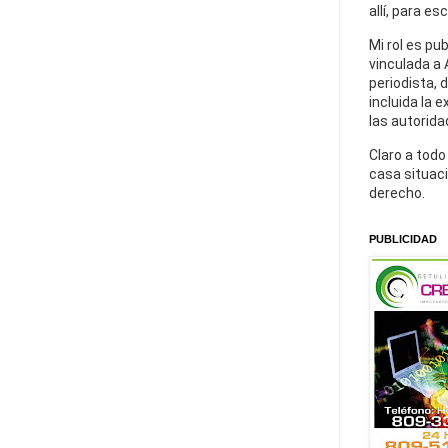
allí, para es
Mi rol es pu
vinculada a 
periodista, 
incluida la 
las autorida
Claro a todo
casa situaci
derecho.
PUBLICIDAD