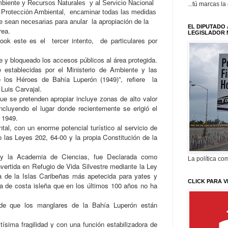
biente y Recursos Naturales y al Servicio Nacional
...tú marcas la
 Protección Ambiental, encaminar todas las medidas
anular la apropiación de la
e sean necesarias para
EL DIPUTADO 
rea.
LEGISLADOR 
k este es el tercer intento, de particulares por
 y bloqueado los accesos públicos al área protegida.
 establecidas por el Ministerio de Ambiente y las
e los Héroes de Bahía Luperón (1949)”, refiere la
 Luis Carvajal.
ue se pretenden apropiar incluye zonas de alto valor
cluyendo el lugar donde recientemente se erigió el
e 1949.
tal, con un enorme potencial turístico al servicio de
o las Leyes 202, 64-00 y la propia Constitución de la
 la Academia de Ciencias, fue Declarada como
La política com
vertida en Refugio de Vida Silvestre mediante la Ley
ca de la Islas Caribeñas más apetecida para yates y
CLICK PARA V
nja de costa isleña que en los últimos 100 años no ha
de que los manglares de la Bahía Luperón están
sima fragilidad y con una función estabilizadora de