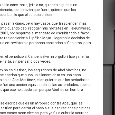
 es la constante, jefe o no, quienes siguen a un
cionario, por la razón que fuere, quieren que los
escriban lo que ellos quieren leer.
 pasan a diario, pero hay casos que trascienden más
como cuando debí recoger mis motetes en Teleuniverso,
 2003, por negarme al mandato de escribir todo a favor
te reeleccionista, Hipólito Mejía. Llegaron la decisión de
ue entrevistara a personas contrarias al Gobierno, para
n el periódico El Caribe, salvó mi orgullo ético y me fui
e risita, sin pensarlo dos veces.
oy no es distinto, los seguidores de Abel Martínez, no
 se escriba que hubo un allanamiento en una casa
 alcalde Abel Martínez, ellos quieren que los periodistas
e fue una acción equivocada de las autoridades, que no
n, que eso no puede ser, porque Abel, es un hombre
se escriba que es un atropello contra Abel, que las
actúan para cerrar el paso a sus aspiraciones políticas.
as cosas sean ciertas, pero yo fui a cubrir lo ocurrido