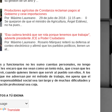
su gestión de un año y ...
Productores agrícolas de Constanza reclaman pagos al
Gobierno y cese importaciones
Por Máximo Laureano . 29 de julio de 2016 - 11:15 am - 0
Se quejaron de que el ministro de Agricultura, Ángel Estévez,
no ha pues...
“Esa cadena tendrá que ser rota porque tenemos que trabajar”,
advierte presidente JCE a Poder Ciudadano
Por Máximo Laureano . Rosario Márquez reiteró su defensa al
conteo electrónico y afirmó que los partidos políticos, tienen un
at...
cos y funcionarios no les sumo cuentas personales, no tengo
í les encaro que me vean como un tonto más, que crean que les
vir, cuando quienes tienen que servir al pueblo son ellos. A los
ue me adversan por mi método de trabajo, me apena que el
responsabilidad social sea tan largo y de muchas dificultades y
ación profesional sea coja.
TOS A TÚ IDIOMA
Translate