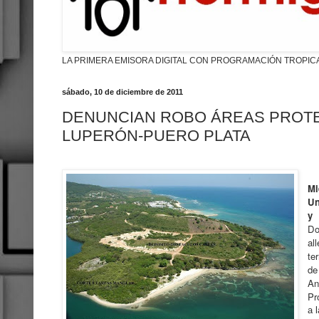
LA PRIMERA EMISORA DIGITAL CON PROGRAMACIÓN TROPIC
sábado, 10 de diciembre de 2011
DENUNCIAN ROBO ÁREAS PROTEG
LUPERÓN-PUERO PLATA
M
Un
y
Do
al
te
de
An
Pr
a 