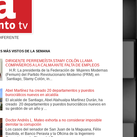
DIFERENTE
S MÁS VISTOS DE LA SEMANA
DIRIGENTE PERREMEÍSTA STAMY COLÓN LLAMA
COMPAÑEROS A LA CALMA ANTE FALTA DE EMPLEOS
H.R. La presidenta de la Federación de Mujeres Modernas
(Femum) del Partido Revolucionario Moderno (PRM), en
Santiago, Stamy Colón, in...
Abel Martínez ha creado 20 departamentos y puestos
burocráticos nuevos en alcaldía
El alcalde de Santiago, Abel Atahualpa Martínez Durán, ha
creado 20 departamentos y puestos burocráticos nuevos en
su gestión de un año y ...
Doctor Andrés L. Mateo exhorta a no considerar imposible
derrotar la corrupción
Los casos del senador de San Juan de la Maguana, Félix
Bautista, el Banco Peravia y la Oficina de la Ingeniero