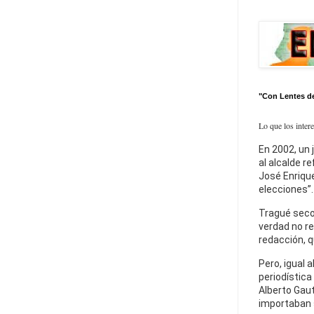
"Con Lentes d
Lo que los inter
En 2002, un 
al alcalde r
José Enrique
elecciones”.
Tragué seco
verdad no re
redacción, q
Pero, igual a
periodística
Alberto Gaut
importaban 