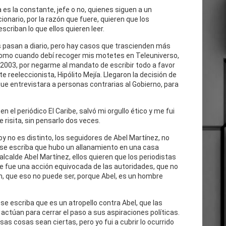
 es la constante, jefe o no, quienes siguen a un
cionario, por la razón que fuere, quieren que los
escriban lo que ellos quieren leer.
 pasan a diario, pero hay casos que trascienden más
como cuando debí recoger mis motetes en Teleuniverso,
 2003, por negarme al mandato de escribir todo a favor
te reeleccionista, Hipólito Mejía. Llegaron la decisión de
ue entrevistara a personas contrarias al Gobierno, para
n el periódico El Caribe, salvó mi orgullo ético y me fui
e risita, sin pensarlo dos veces.
oy no es distinto, los seguidores de Abel Martínez, no
 se escriba que hubo un allanamiento en una casa
 alcalde Abel Martínez, ellos quieren que los periodistas
e fue una acción equivocada de las autoridades, que no
n, que eso no puede ser, porque Abel, es un hombre
se escriba que es un atropello contra Abel, que las
actúan para cerrar el paso a sus aspiraciones políticas.
as cosas sean ciertas, pero yo fui a cubrir lo ocurrido