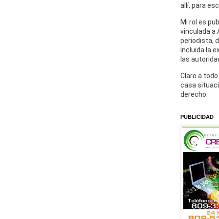
allí, para es
Mi rol es pu
vinculada a 
periodista, 
incluida la 
las autorida
Claro a todo
casa situaci
derecho.
PUBLICIDAD