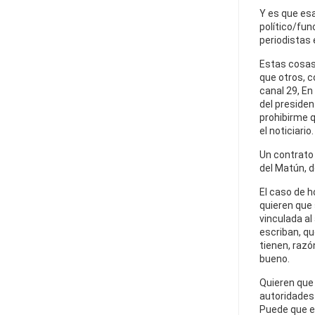
Y es que esa
político/fun
periodistas 
Estas cosas
que otros, 
canal 29, En
del presiden
prohibirme q
el noticiario.
Un contrato e
del Matún, d
El caso de h
quieren que
vinculada al
escriban, qu
tienen, razó
bueno.
Quieren que 
autoridades 
Puede que es