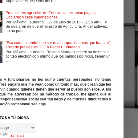
Supervisores de Obras del Es...
Productores agrícolas de Constanza reclaman pagos al
Gobierno y cese importaciones
Por Máximo Laureano . 29 de julio de 2016 - 11:15 am - 0
Se quejaron de que el ministro de Agricultura, Ángel Estévez,
no ha pues...
“Esa cadena tendrá que ser rota porque tenemos que trabajar”,
advierte presidente JCE a Poder Ciudadano
Por Máximo Laureano . Rosario Márquez reiteró su defensa al
conteo electrónico y afirmó que los partidos políticos, tienen un
at...
cos y funcionarios no les sumo cuentas personales, no tengo
í les encaro que me vean como un tonto más, que crean que les
vir, cuando quienes tienen que servir al pueblo son ellos. A los
ue me adversan por mi método de trabajo, me apena que el
responsabilidad social sea tan largo y de muchas dificultades y
ación profesional sea coja.
TOS A TÚ IDIOMA
Translate