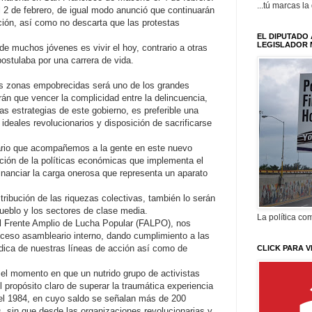
...tú marcas la
l 2 de febrero, de igual modo anunció que continuarán
ción, así como no descarta que las protestas
EL DIPUTADO 
LEGISLADOR 
 de muchos jóvenes es vivir el hoy, contrario a otras
ostulaba por una carrera de vida.
has zonas empobrecidas será uno de los grandes
án que vencer la complicidad entre la delincuencia,
las estrategias de este gobierno, es preferible una
ideales revolucionarios y disposición de sacrificarse
ario que acompañemos a la gente en este nuevo
cación de la políticas económicas que implementa el
inanciar la carga onerosa que representa un aparato
ribución de las riquezas colectivas, también lo serán
pueblo y los sectores de clase media.
La política com
el Frente Amplio de Lucha Popular (FALPO), nos
ceso asambleario interno, dando cumplimiento a las
ódica de nuestras líneas de acción así como de
CLICK PARA V
l momento en que un nutrido grupo de activistas
l propósito claro de superar la traumática experiencia
 del 1984, en cuyo saldo se señalan más de 200
, sin que desde las organizaciones revolucionarias y