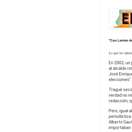
"Con Lentes d
Lo que los inter
En 2002, un 
al alcalde r
José Enrique
elecciones”.
Tragué seco
verdad no re
redacción, q
Pero, igual a
periodística
Alberto Gaut
importaban 