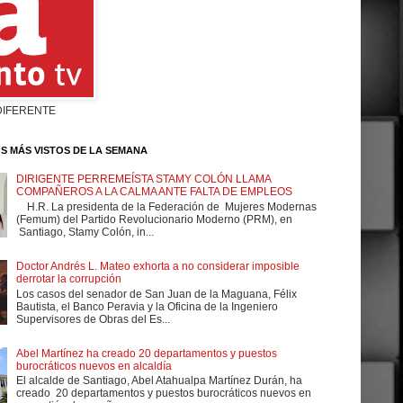
DIFERENTE
S MÁS VISTOS DE LA SEMANA
DIRIGENTE PERREMEÍSTA STAMY COLÓN LLAMA
COMPAÑEROS A LA CALMA ANTE FALTA DE EMPLEOS
H.R. La presidenta de la Federación de Mujeres Modernas
(Femum) del Partido Revolucionario Moderno (PRM), en
Santiago, Stamy Colón, in...
Doctor Andrés L. Mateo exhorta a no considerar imposible
derrotar la corrupción
Los casos del senador de San Juan de la Maguana, Félix
Bautista, el Banco Peravia y la Oficina de la Ingeniero
Supervisores de Obras del Es...
Abel Martínez ha creado 20 departamentos y puestos
burocráticos nuevos en alcaldía
El alcalde de Santiago, Abel Atahualpa Martínez Durán, ha
creado 20 departamentos y puestos burocráticos nuevos en