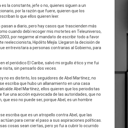
 es la constante, jefe o no, quienes siguen a un
cionario, por la razón que fuere, quieren que los
escriban lo que ellos quieren leer.
 pasan a diario, pero hay casos que trascienden más
como cuando debí recoger mis motetes en Teleuniverso,
 2003, por negarme al mandato de escribir todo a favor
te reeleccionista, Hipólito Mejía. Llegaron la decisión de
ue entrevistara a personas contrarias al Gobierno, para
n el periódico El Caribe, salvó mi orgullo ético y me fui
e risita, sin pensarlo dos veces.
oy no es distinto, los seguidores de Abel Martínez, no
 se escriba que hubo un allanamiento en una casa
 alcalde Abel Martínez, ellos quieren que los periodistas
e fue una acción equivocada de las autoridades, que no
n, que eso no puede ser, porque Abel, es un hombre
se escriba que es un atropello contra Abel, que las
actúan para cerrar el paso a sus aspiraciones políticas.
as cosas sean ciertas, pero yo fui a cubrir lo ocurrido