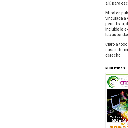
allí, para es
Mi rol es pu
vinculada a 
periodista, 
incluida la 
las autorida
Claro a todo
casa situaci
derecho.
PUBLICIDAD