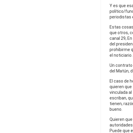
Y es que esa
político/fun
periodistas 
Estas cosas
que otros, 
canal 29, En
del presiden
prohibirme q
el noticiario.
Un contrato e
del Matún, d
El caso de h
quieren que
vinculada al
escriban, qu
tienen, razó
bueno.
Quieren que 
autoridades 
Puede que es