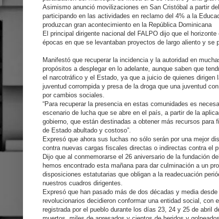
Asimismo anunció movilizaciones en San Cristóbal a partir de
participando en las actividades en reclamo del 4% a la Educa
produzcan gran acontecimiento en la República Dominicana
El principal dirigente nacional del FALPO dijo que el horizonte
épocas en que se levantaban proyectos de largo aliento y se p
Manifestó que recuperar la incidencia y la autoridad en muc
propósitos a desplegar en lo adelante, aunque saben que tendr
el narcotráfico y el Estado, ya que a juicio de quienes dirigen 
juventud corrompida y presa de la droga que una juventud con 
por cambios sociales.
“Para recuperar la presencia en estas comunidades es neces
escenario de lucha que se abre en el país, a partir de la apli
gobierno, que están destinadas a obtener más recursos para f
de Estado abultado y costoso”.
Expresó que ahora sus luchas no sólo serán por una mejor dist
contra nuevas cargas fiscales directas o indirectas contra el 
Dijo que al conmemorarse el 26 aniversario de la fundación d
hemos encontrado esta mañana para dar culminación a un pro
disposiciones estatutarias que obligan a la readecuación peri
nuestros cuadros dirigentes.
Expresó que han pasado más de dos décadas y media desde e
revolucionarios decidieron conformar una entidad social, con e
registrada por el pueblo durante los días 23, 24 y 25 de abril
muertos, miles de apresados y cientos de heridos y golpeados