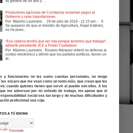
su gestión de un año y ...
Productores agrícolas de Constanza reclaman pagos al
Gobierno y cese importaciones
Por Máximo Laureano . 29 de julio de 2016 - 11:15 am - 0
Se quejaron de que el ministro de Agricultura, Ángel Estévez,
no ha pues...
“Esa cadena tendrá que ser rota porque tenemos que trabajar”,
advierte presidente JCE a Poder Ciudadano
Por Máximo Laureano . Rosario Márquez reiteró su defensa al
conteo electrónico y afirmó que los partidos políticos, tienen un
at...
cos y funcionarios no les sumo cuentas personales, no tengo
í les encaro que me vean como un tonto más, que crean que les
vir, cuando quienes tienen que servir al pueblo son ellos. A los
ue me adversan por mi método de trabajo, me apena que el
responsabilidad social sea tan largo y de muchas dificultades y
ación profesional sea coja.
TOS A TÚ IDIOMA
Translate