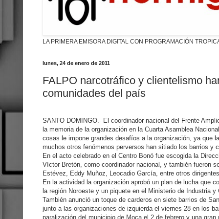
LA PRIMERA EMISORA DIGITAL CON PROGRAMACIÓN TROPIC
lunes, 24 de enero de 2011
FALPO narcotráfico y clientelismo han
comunidades del país
SANTO DOMINGO.- El coordinador nacional del Frente Amplio 
la memoria de la organización en la Cuarta Asamblea Nacional 
cosas le impone grandes desafíos a la organización, ya que la 
muchos otros fenómenos perversos han sitiado los barrios y 
En el acto celebrado en el Centro Bonó fue escogida la Direcci
Víctor Bretón, como coordinador nacional, y también fueron 
Estévez, Eddy Muñoz, Leocadio García, entre otros dirigente
En la actividad la organización aprobó un plan de lucha que c
la región Noroeste y un piquete en el Ministerio de Industria y
También anunció un toque de carderos en siete barrios de San
junto a las organizaciones de izquierda el viernes 28 en los bar
paralización del municipio de Moca el 2 de febrero y una gran