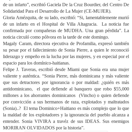
de un infarto”, escribió Gaciela De la Cruz Bourdier, del Centro De
Solidaridad Para el Desarrollo de La Mujer (CE-MUJER).
Gloria Amézquita, de su lado, escribió: “Si, lamentablemente murió
de un infarto en el Hospital de Villa Altagracia. La noticia fue
confirmada por compañeras de MUDHA. Una gran pérdida”. La
noticia circuló como pólvora en la tarde de este domingo.
Magaly Caram, directora ejecutiva de Profamilia, expresó también
su pesar por el fallecimiento de Sonia Pierre, a quien le reconoció
liderazgo y empeño en la lucha por las mujeres, y en especial por el
espacio para los domínico-haitianas.
Felipe J. Taveras, escribió desde Miami que Sonia era una mujer
valiente y auténtica. “Sonia Pierre, más dominicana y más valiente
que sus detractores por ignorancia o por maldad: ¿quién es más
antidominicano, el que defiende al banquero que robo $55,000
millones a los ahorrantes dominicanos (Vincho) o quien defiende
por convicción a sus hermanos de raza, explotados y maltratados
(Sonia)..? El tema Dominico+Haitiano es más complejo que lo que
la maldad de los explotadores y la ignorancia del pueblo alcanza a
entender. Sonia VIVIRA a travéz de sus IDEAS. Sus enemigos
MORIRAN OLVIDADOS por la historia”.