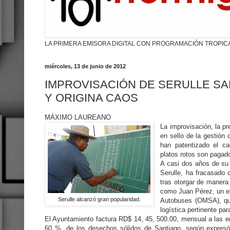
LA PRIMERA EMISORA DIGITAL CON PROGRAMACIÓN TROPIC
miércoles, 13 de junio de 2012
IMPROVISACIÓN DE SERULLE SA
Y ORIGINA CAOS
MÁXIMO LAUREANO
La improvisación, la p
en sello de la gestión 
han patentizado el ca
platos rotos son pagado
A casi dos años de su g
Serulle, ha fracasado 
tras otorgar de manera 
como Juan Pérez, un ex
Serulle alcanzó gran popularidad.
Autobuses (OMSA), qui
logística pertinente par
El Ayuntamiento factura RD$ 14, 45, 500.00, mensual a las e
60 %, de los desechos sólidos de Santiago, según expresó