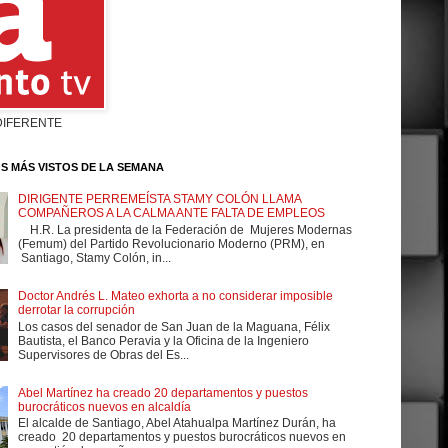
DIFERENTE
S MÁS VISTOS DE LA SEMANA
DIRIGENTE PERREMEÍSTA STAMY COLÓN LLAMA
COMPAÑEROS A LA CALMA ANTE FALTA DE EMPLEOS
H.R. La presidenta de la Federación de Mujeres Modernas
(Femum) del Partido Revolucionario Moderno (PRM), en
Santiago, Stamy Colón, in...
Doctor Andrés L. Mateo exhorta a no considerar imposible
derrotar la corrupción
Los casos del senador de San Juan de la Maguana, Félix
Bautista, el Banco Peravia y la Oficina de la Ingeniero
Supervisores de Obras del Es...
Abel Martínez ha creado 20 departamentos y puestos
burocráticos nuevos en alcaldía
El alcalde de Santiago, Abel Atahualpa Martínez Durán, ha
creado 20 departamentos y puestos burocráticos nuevos en