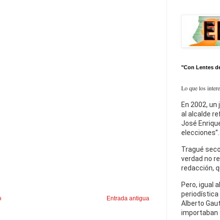
"Con Lentes d
Lo que los inter
En 2002, un 
al alcalde r
José Enrique
elecciones”.
Tragué seco
verdad no re
redacción, q
Pero, igual a
periodística
o
Entrada antigua
Alberto Gaut
importaban 