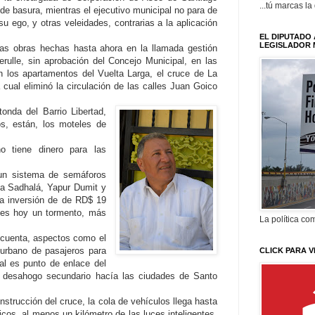
...tú marcas la
de basura, mientras el ejecutivo municipal no para de
 su ego, y otras veleidades, contrarias a la aplicación
EL DIPUTADO 
LEGISLADOR 
as obras hechas hasta ahora en la llamada gestión
erulle, sin aprobación del Concejo Municipal, en las
 los apartamentos del Vuelta Larga, el cruce de La
 cual eliminó la circulación de las calles Juan Goico
onda del Barrio Libertad,
s, están, los moteles de
o tiene dinero para las
 un sistema de semáforos
la Sadhalá, Yapur Dumit y
a inversión de de RD$ 19
s, es hoy un tormento, más
La política com
 cuenta, aspectos como el
 urbano de pasajeros para
CLICK PARA V
ual es punto de enlace del
 desahogo secundario hacía las ciudades de Santo
strucción del cruce, la cola de vehículos llega hasta
icos, al menos un kilómetro de las luces inteligentes,