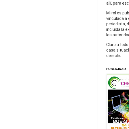
allí, para es
Mi rol es pu
vinculada a 
periodista, 
incluida la 
las autorida
Claro a todo
casa situaci
derecho.
PUBLICIDAD