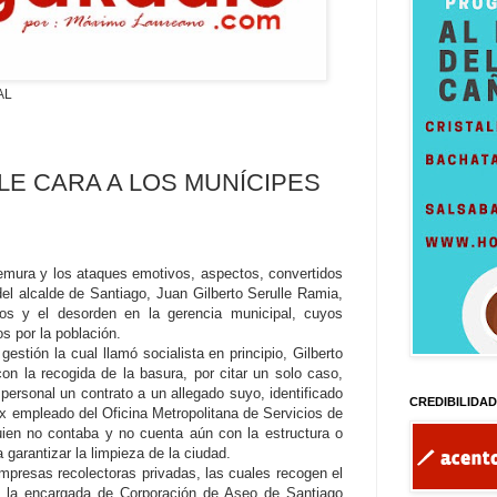
AL
LE CARA A LOS MUNÍCIPES
remura y los ataques emotivos, aspectos, convertidos
del alcalde de Santiago, Juan Gilberto Serulle Ramia,
os y el desorden en la gerencia municipal, cuyos
s por la población.
estión la cual llamó socialista en principio, Gilberto
con la recogida de la basura, por citar un solo caso,
personal un contrato a un allegado suyo, identificado
CREDIBILIDA
 empleado del Oficina Metropolitana de Servicios de
en no contaba y no cuenta aún con la estructura o
a garantizar la limpieza de la ciudad.
mpresas recolectoras privadas, las cuales recogen el
 la encargada de Corporación de Aseo de Santiago