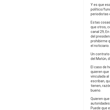
Y es que esa
político/fun
periodistas 
Estas cosas
que otros, 
canal 29, En
del presiden
prohibirme q
el noticiario.
Un contrato e
del Matún, d
El caso de h
quieren que
vinculada al
escriban, qu
tienen, razó
bueno.
Quieren que 
autoridades 
Puede que es