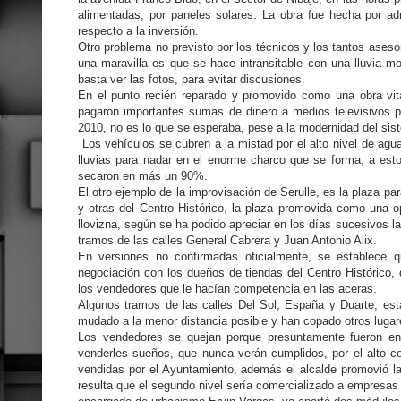
alimentadas, por paneles solares. La obra fue hecha por adm
respecto a la inversión.
Otro problema no previsto por los técnicos y los tantos aseso
una maravilla es que se hace intransitable con una lluvia m
basta ver las fotos, para evitar discusiones.
En el punto recién reparado y promovido como una obra vit
pagaron importantes sumas de dinero a medios televisivos p
2010, no es lo que se esperaba, pese a la modernidad del si
Los vehículos se cubren a la mistad por el alto nivel de ag
lluvias para nadar en el enorme charco que se forma, a est
secaron en más un 90%.
El otro ejemplo de la improvisación de Serulle, es la plaza pa
y otras del Centro Histórico, la plaza promovida como una 
llovizna, según se ha podido apreciar en los días sucesivos l
tramos de las calles General Cabrera y Juan Antonio Alix.
En versiones no confirmadas oficialmente, se establece q
negociación con los dueños de tiendas del Centro Histórico, 
los vendedores que le hacían competencia en las aceras.
Algunos tramos de las calles Del Sol, España y Duarte, es
mudado a la menor distancia posible y han copado otros lugar
Los vendedores se quejan porque presuntamente fueron en
venderles sueños, que nunca verán cumplidos, por el alto co
vendidas por el Ayuntamiento, además el alcalde promovió la
resulta que el segundo nivel sería comercializado a empresas 