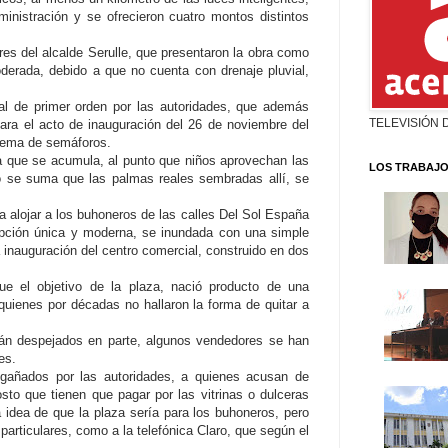
inistración y se ofrecieron cuatro montos distintos
res del alcalde Serulle, que presentaron la obra como
oderada, debido a que no cuenta con drenaje pluvial,
al de primer orden por las autoridades, que además
TELEVISIÓN 
ara el acto de inauguración del 26 de noviembre del
stema de semáforos.
ua que se acumula, al punto que niños aprovechan las
LOS TRABAJO
o se suma que las palmas reales sembradas allí, se
ra alojar a los buhoneros de las calles Del Sol España
opción única y moderna, se inundada con una simple
a inauguración del centro comercial, construido en dos
ue el objetivo de la plaza, nació producto de una
quienes por décadas no hallaron la forma de quitar a
tán despejados en parte, algunos vendedores se han
es.
gañados por las autoridades, a quienes acusan de
sto que tienen que pagar por las vitrinas o dulceras
 idea de que la plaza sería para los buhoneros, pero
particulares, como a la telefónica Claro, que según el