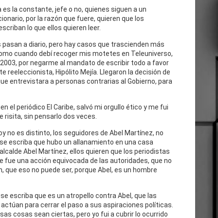
 es la constante, jefe o no, quienes siguen a un
cionario, por la razón que fuere, quieren que los
escriban lo que ellos quieren leer.
 pasan a diario, pero hay casos que trascienden más
como cuando debí recoger mis motetes en Teleuniverso,
 2003, por negarme al mandato de escribir todo a favor
te reeleccionista, Hipólito Mejía. Llegaron la decisión de
ue entrevistara a personas contrarias al Gobierno, para
n el periódico El Caribe, salvó mi orgullo ético y me fui
e risita, sin pensarlo dos veces.
oy no es distinto, los seguidores de Abel Martínez, no
 se escriba que hubo un allanamiento en una casa
 alcalde Abel Martínez, ellos quieren que los periodistas
e fue una acción equivocada de las autoridades, que no
n, que eso no puede ser, porque Abel, es un hombre
se escriba que es un atropello contra Abel, que las
actúan para cerrar el paso a sus aspiraciones políticas.
as cosas sean ciertas, pero yo fui a cubrir lo ocurrido