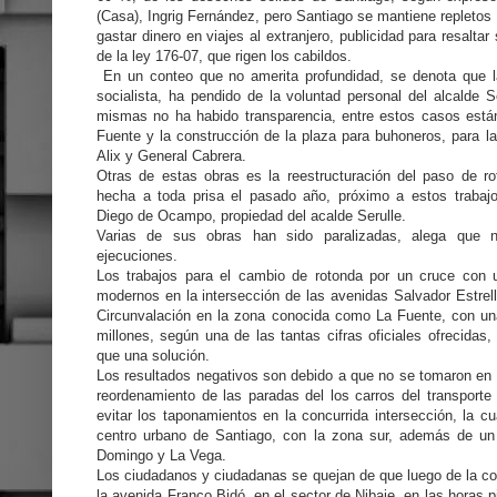
(Casa), Ingrig Fernández, pero Santiago se mantiene repletos 
gastar dinero en viajes al extranjero, publicidad para resaltar
de la ley 176-07, que rigen los cabildos.
En un conteo que no amerita profundidad, se denota que l
socialista, ha pendido de la voluntad personal del alcalde S
mismas no ha habido transparencia, entre estos casos están
Fuente y la construcción de la plaza para buhoneros, para la
Alix y General Cabrera.
Otras de estas obras es la reestructuración del paso de rot
hecha a toda prisa el pasado año, próximo a estos trabajo
Diego de Ocampo, propiedad del acalde Serulle.
Varias de sus obras han sido paralizadas, alega que n
ejecuciones.
Los trabajos para el cambio de rotonda por un cruce con
modernos en la intersección de las avenidas Salvador Estrel
Circunvalación en la zona conocida como La Fuente, con un
millones, según una de las tantas cifras oficiales ofrecida
que una solución.
Los resultados negativos son debido a que no se tomaron en
reordenamiento de las paradas del los carros del transporte
evitar los taponamientos en la concurrida intersección, la c
centro urbano de Santiago, con la zona sur, además de un
Domingo y La Vega.
Los ciudadanos y ciudadanas se quejan de que luego de la con
la avenida Franco Bidó, en el sector de Nibaje, en las horas p