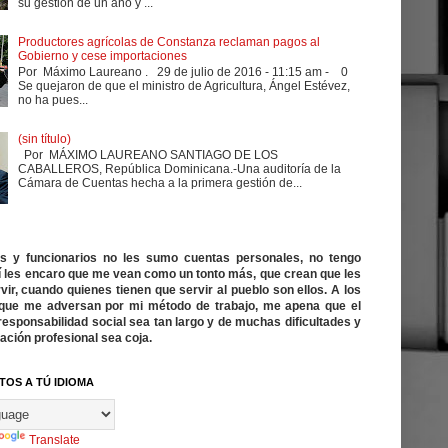
su gestión de un año y ...
Productores agrícolas de Constanza reclaman pagos al
Gobierno y cese importaciones
Por Máximo Laureano . 29 de julio de 2016 - 11:15 am - 0
Se quejaron de que el ministro de Agricultura, Ángel Estévez,
no ha pues...
(sin título)
Por MÁXIMO LAUREANO SANTIAGO DE LOS
CABALLEROS, República Dominicana.-Una auditoría de la
Cámara de Cuentas hecha a la primera gestión de...
cos y funcionarios no les sumo cuentas personales, no tengo
í les encaro que me vean como un tonto más, que crean que les
vir, cuando quienes tienen que servir al pueblo son ellos. A los
ue me adversan por mi método de trabajo, me apena que el
responsabilidad social sea tan largo y de muchas dificultades y
ación profesional sea coja.
TOS A TÚ IDIOMA
Translate