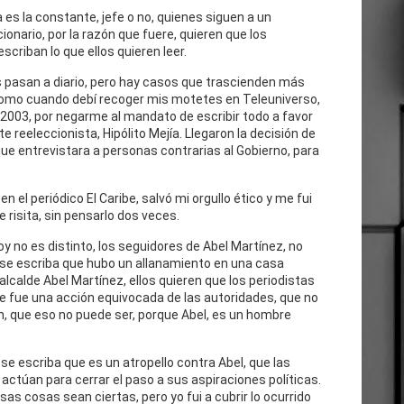
 es la constante, jefe o no, quienes siguen a un
cionario, por la razón que fuere, quieren que los
escriban lo que ellos quieren leer.
 pasan a diario, pero hay casos que trascienden más
como cuando debí recoger mis motetes en Teleuniverso,
 2003, por negarme al mandato de escribir todo a favor
te reeleccionista, Hipólito Mejía. Llegaron la decisión de
ue entrevistara a personas contrarias al Gobierno, para
n el periódico El Caribe, salvó mi orgullo ético y me fui
e risita, sin pensarlo dos veces.
oy no es distinto, los seguidores de Abel Martínez, no
 se escriba que hubo un allanamiento en una casa
 alcalde Abel Martínez, ellos quieren que los periodistas
e fue una acción equivocada de las autoridades, que no
n, que eso no puede ser, porque Abel, es un hombre
se escriba que es un atropello contra Abel, que las
actúan para cerrar el paso a sus aspiraciones políticas.
as cosas sean ciertas, pero yo fui a cubrir lo ocurrido