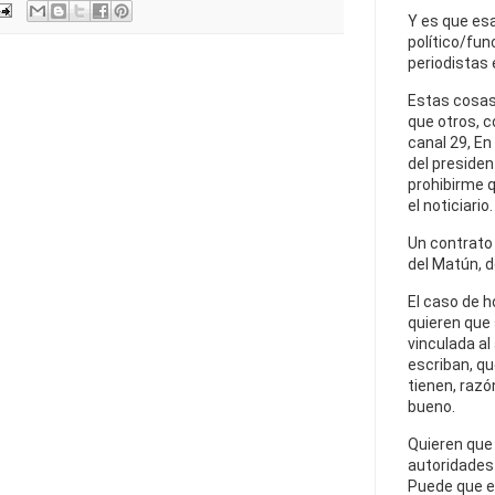
Y es que esa
político/fun
periodistas 
Estas cosas
que otros, 
canal 29, En
del presiden
prohibirme q
el noticiario.
Un contrato e
del Matún, d
El caso de h
quieren que
vinculada al
escriban, qu
tienen, razó
bueno.
Quieren que 
autoridades 
Puede que es