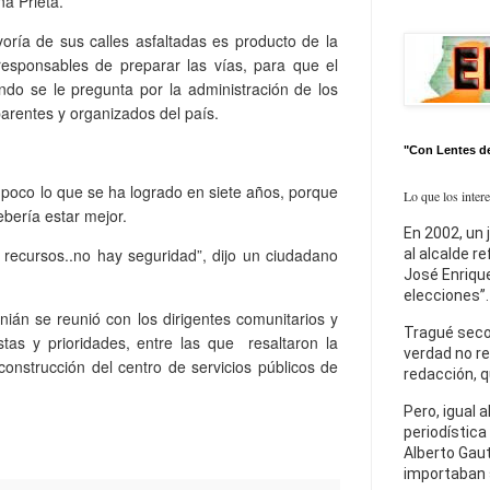
a Prieta.
oría de sus calles asfaltadas es producto de la
responsables de preparar las vías, para que el
ndo se le pregunta por la administración de los
parentes y organizados del país.
"Con Lentes d
poco lo que se ha logrado en siete años, porque
Lo que los inter
ebería estar mejor.
En 2002, un 
 recursos..no hay seguridad”, dijo un ciudadano
al alcalde r
José Enrique
elecciones”.
ián se reunió con los dirigentes comunitarios y
Tragué seco
tas y prioridades, entre las que resaltaron la
verdad no re
construcción del centro de servicios públicos de
redacción, q
Pero, igual a
periodística
Alberto Gaut
importaban 