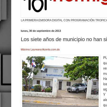
LA PRIMERA EMISORA DIGITAL CON PROGRAMACIÓN TROPIC
lunes, 30 de septiembre de 2013
Los siete años de municipio no han 
Máximo Laureano/Acento.com.do
PU
qu
v
mu
Ha
lo
si
Y 
al
qu