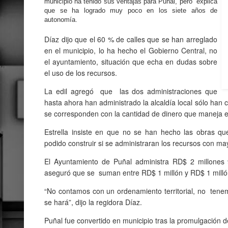
municipio ha tenido sus ventajas para Puñal, pero explica
que se ha logrado muy poco en los siete años de
autonomía.
Díaz dijo que el 60 % de calles que se han arreglado
en el municipio, lo ha hecho el Gobierno Central, no
el ayuntamiento, situación que echa en dudas sobre
el uso de los recursos.
La edil agregó que las dos administraciones que
hasta ahora han administrado la alcaldía local sólo han c
se corresponden con la cantidad de dinero que maneja el
Estrella insiste en que no se han hecho las obras q
podido construir si se administraran los recursos con may
El Ayuntamiento de Puñal administra RD$ 2 millones
aseguró que se suman entre RD$ 1 millón y RD$ 1 millón
“No contamos con un ordenamiento territorial, no ten
se hará”, dijo la regidora Díaz.
Puñal fue convertido en municipio tras la promulgación de