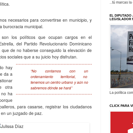
...tú marcas la
lítica.
EL DIPUTADO 
nos necesarios para convertirse en municipio, y
LEGISLADOR 
la burocracia municipal.
 son los políticos que ocupan cargos en el
Estrella, del Partido Revolucionario Dominicano
a que de no haberse conseguido la elevación de
os sociales que a su juicio hoy disfrutan.
ado hay
“No contamos con un
le da a
ordenamiento territorial, no
tionar
tenemos un centro urbano y aún no
e otra
sabremos dónde se hará”
 no ha
La política com
porque
lleros, para casarse, registrar los ciudadanos
CLICK PARA V
to en un juzgado de paz.