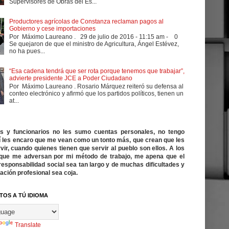
Supervisores de Obras del Es...
Productores agrícolas de Constanza reclaman pagos al
Gobierno y cese importaciones
Por Máximo Laureano . 29 de julio de 2016 - 11:15 am - 0
Se quejaron de que el ministro de Agricultura, Ángel Estévez,
no ha pues...
“Esa cadena tendrá que ser rota porque tenemos que trabajar”,
advierte presidente JCE a Poder Ciudadano
Por Máximo Laureano . Rosario Márquez reiteró su defensa al
conteo electrónico y afirmó que los partidos políticos, tienen un
at...
cos y funcionarios no les sumo cuentas personales, no tengo
í les encaro que me vean como un tonto más, que crean que les
vir, cuando quienes tienen que servir al pueblo son ellos. A los
ue me adversan por mi método de trabajo, me apena que el
responsabilidad social sea tan largo y de muchas dificultades y
ación profesional sea coja.
TOS A TÚ IDIOMA
Translate