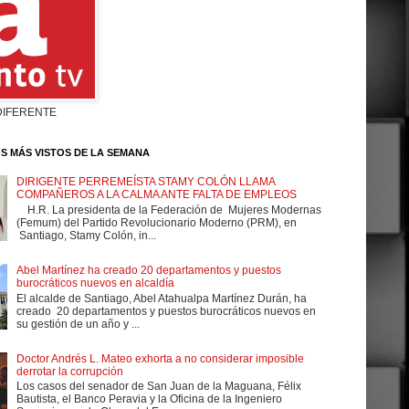
DIFERENTE
S MÁS VISTOS DE LA SEMANA
DIRIGENTE PERREMEÍSTA STAMY COLÓN LLAMA
COMPAÑEROS A LA CALMA ANTE FALTA DE EMPLEOS
H.R. La presidenta de la Federación de Mujeres Modernas
(Femum) del Partido Revolucionario Moderno (PRM), en
Santiago, Stamy Colón, in...
Abel Martínez ha creado 20 departamentos y puestos
burocráticos nuevos en alcaldía
El alcalde de Santiago, Abel Atahualpa Martínez Durán, ha
creado 20 departamentos y puestos burocráticos nuevos en
su gestión de un año y ...
Doctor Andrés L. Mateo exhorta a no considerar imposible
derrotar la corrupción
Los casos del senador de San Juan de la Maguana, Félix
Bautista, el Banco Peravia y la Oficina de la Ingeniero