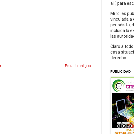
allí, para es
Mi rol es pu
vinculada a 
periodista, 
incluida la 
las autorida
Claro a todo
casa situaci
derecho.
o
Entrada antigua
PUBLICIDAD