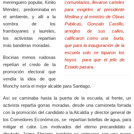
merenguero popular, Kinito
comunitarios, llevaron carteles
Méndez, predominaba en
para exigirles al presidente
el ambiente, y allí a la
Medina y al ministro de Obras
sombra de los
Públicas, Gonzalo Castillo,
framboyanes y laureles,
arreglos de sus calles,
los activistas repartían
calificaron como una burla,
más banderas moradas.
que para la inauguración de la
escuela solo se taparon los
Bocinas menos ruidosas
hoyos para que el jefe de
repetían el credo de la
Estado pasara.
promoción electoral que
vendía la idea de que
Monchy sería el mejor alcalde para Santiago.
Así se caminaba hasta la puerta de la escuela, al frente, un
activista repartía gorras moradas, desde una camioneta forrada
con la promoción del candidato a la Alcaldía y director general de
los Comedores Económicos, se repartían botellas de agua, para
mitigar el calor. Los motivados del eterno precandidato a
diputado, Jaime Almonte, también se animaron con una mega