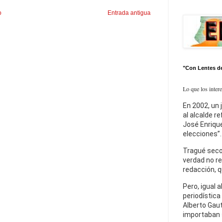
o
Entrada antigua
"Con Lentes d
Lo que los inter
En 2002, un 
al alcalde r
José Enrique
elecciones”.
Tragué seco
verdad no re
redacción, q
Pero, igual a
periodística
Alberto Gaut
importaban 