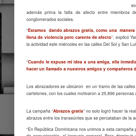
so
además prima la falta de afecto entre miembros de
conglomerados sociales.
“
Estamos dando abrazos gratis, como una manera d
llena de violencia pero carente de afecto
”, explicó Y
la actividad este miércoles en las calles Del Sol y San Lu
“
Cuando le expuse mi idea a una amiga, ella inmed
hacer un llamado a nuestros amigos y compañeros d
Los abrazadores se ubicaron en un tramo de las calles
cartelones, con los cuales motivaron a 25,896 personas 
La campaña “
Abrazos gratis
” no solo logró hacer la re
abrazos entre los transeúntes que se percataban de la ac
“En República Dominicana nos unimos a esta campaña 
de comunicación, el lenguaje corporal. Para disminuir e