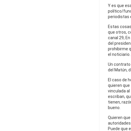
Y es que esa
político/fun
periodistas 
Estas cosas
que otros, 
canal 29, En
del presiden
prohibirme q
el noticiario.
Un contrato e
del Matún, d
El caso de h
quieren que
vinculada al
escriban, qu
tienen, razó
bueno.
Quieren que 
autoridades 
Puede que es