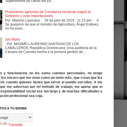
Supervisores de Obras del Es...
Productores agrícolas de Constanza reclaman pagos al
Gobierno y cese importaciones
Por Máximo Laureano . 29 de julio de 2016 - 11:15 am - 0
Se quejaron de que el ministro de Agricultura, Ángel Estévez,
no ha pues...
(sin título)
Por MÁXIMO LAUREANO SANTIAGO DE LOS
CABALLEROS, República Dominicana.-Una auditoría de la
Cámara de Cuentas hecha a la primera gestión de...
cos y funcionarios no les sumo cuentas personales, no tengo
í les encaro que me vean como un tonto más, que crean que les
vir, cuando quienes tienen que servir al pueblo son ellos. A los
ue me adversan por mi método de trabajo, me apena que el
responsabilidad social sea tan largo y de muchas dificultades y
ación profesional sea coja.
TOS A TÚ IDIOMA
Translate