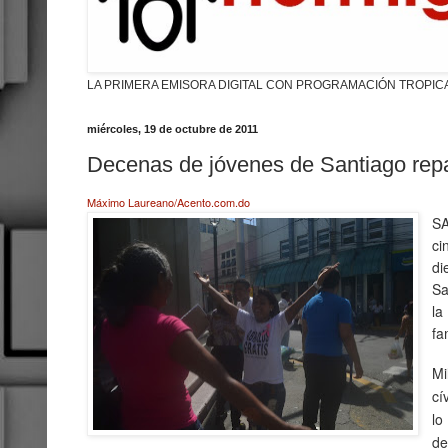
LA PRIMERA EMISORA DIGITAL CON PROGRAMACIÓN TROPIC
miércoles, 19 de octubre de 2011
Decenas de jóvenes de Santiago repa
Máximo Laureano/Acento.com.do
SA
ci
di
Sa
la
fa
Mi
cí
lo
de