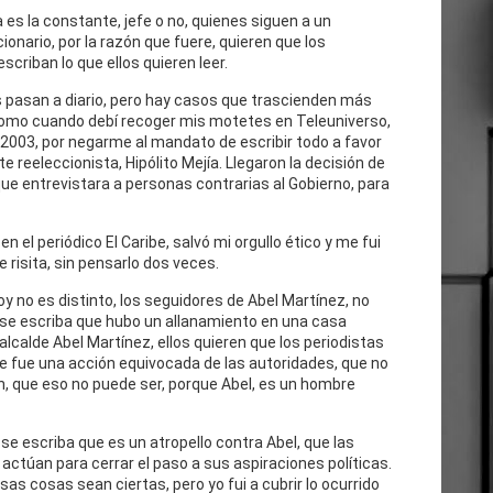
 es la constante, jefe o no, quienes siguen a un
cionario, por la razón que fuere, quieren que los
escriban lo que ellos quieren leer.
 pasan a diario, pero hay casos que trascienden más
como cuando debí recoger mis motetes en Teleuniverso,
 2003, por negarme al mandato de escribir todo a favor
te reeleccionista, Hipólito Mejía. Llegaron la decisión de
ue entrevistara a personas contrarias al Gobierno, para
n el periódico El Caribe, salvó mi orgullo ético y me fui
e risita, sin pensarlo dos veces.
oy no es distinto, los seguidores de Abel Martínez, no
 se escriba que hubo un allanamiento en una casa
 alcalde Abel Martínez, ellos quieren que los periodistas
e fue una acción equivocada de las autoridades, que no
n, que eso no puede ser, porque Abel, es un hombre
se escriba que es un atropello contra Abel, que las
actúan para cerrar el paso a sus aspiraciones políticas.
as cosas sean ciertas, pero yo fui a cubrir lo ocurrido