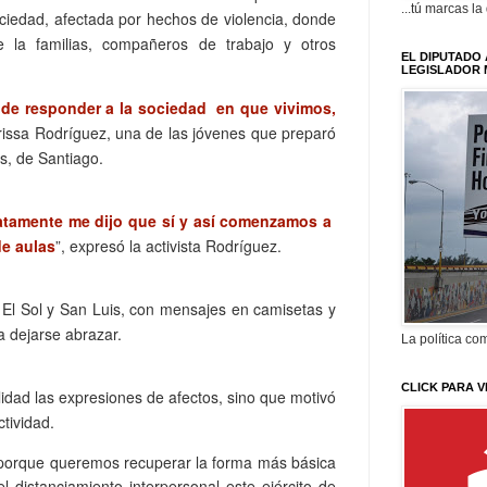
...tú marcas la
ciedad, afectada por hechos de violencia, donde
 la familias, compañeros de trabajo y otros
EL DIPUTADO 
LEGISLADOR 
e responder a la sociedad en que vivimos,
arissa Rodríguez, una de las jóvenes que preparó
is, de Santiago.
iatamente me dijo que sí y así comenzamos a
e aulas
”, expresó la activista Rodríguez.
 El Sol y San Luis, con mensajes en camisetas y
a dejarse abrazar.
La política com
CLICK PARA V
alidad las expresiones de afectos, sino que motivó
tividad.
porque queremos recuperar la forma más básica
l distanciamiento interpersonal este ejército de