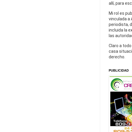
allí, para es
Mi rol es pu
vinculada a 
periodista, 
incluida la 
las autorida
Claro a todo
casa situaci
derecho.
PUBLICIDAD