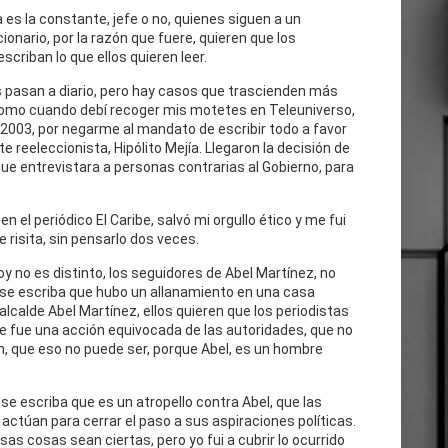
 es la constante, jefe o no, quienes siguen a un
cionario, por la razón que fuere, quieren que los
escriban lo que ellos quieren leer.
 pasan a diario, pero hay casos que trascienden más
como cuando debí recoger mis motetes en Teleuniverso,
 2003, por negarme al mandato de escribir todo a favor
te reeleccionista, Hipólito Mejía. Llegaron la decisión de
ue entrevistara a personas contrarias al Gobierno, para
n el periódico El Caribe, salvó mi orgullo ético y me fui
e risita, sin pensarlo dos veces.
oy no es distinto, los seguidores de Abel Martínez, no
 se escriba que hubo un allanamiento en una casa
 alcalde Abel Martínez, ellos quieren que los periodistas
e fue una acción equivocada de las autoridades, que no
n, que eso no puede ser, porque Abel, es un hombre
se escriba que es un atropello contra Abel, que las
actúan para cerrar el paso a sus aspiraciones políticas.
as cosas sean ciertas, pero yo fui a cubrir lo ocurrido