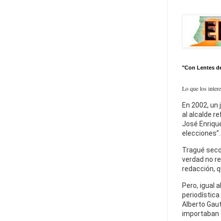
"Con Lentes d
Lo que los inter
En 2002, un 
al alcalde r
José Enrique
elecciones”.
Tragué seco
verdad no re
redacción, q
Pero, igual a
periodística
Alberto Gaut
importaban 