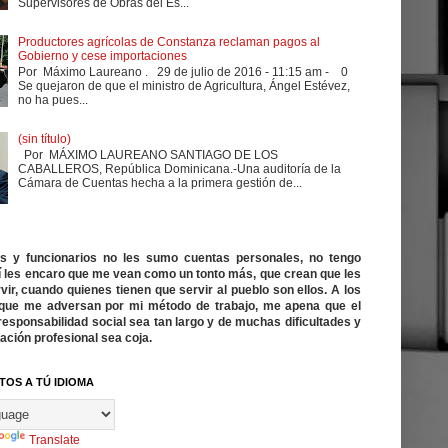
Supervisores de Obras del Es...
Productores agrícolas de Constanza reclaman pagos al
Gobierno y cese importaciones
Por Máximo Laureano . 29 de julio de 2016 - 11:15 am - 0
Se quejaron de que el ministro de Agricultura, Ángel Estévez,
no ha pues...
(sin título)
Por MÁXIMO LAUREANO SANTIAGO DE LOS
CABALLEROS, República Dominicana.-Una auditoría de la
Cámara de Cuentas hecha a la primera gestión de...
cos y funcionarios no les sumo cuentas personales, no tengo
í les encaro que me vean como un tonto más, que crean que les
vir, cuando quienes tienen que servir al pueblo son ellos. A los
ue me adversan por mi método de trabajo, me apena que el
responsabilidad social sea tan largo y de muchas dificultades y
ación profesional sea coja.
TOS A TÚ IDIOMA
Translate