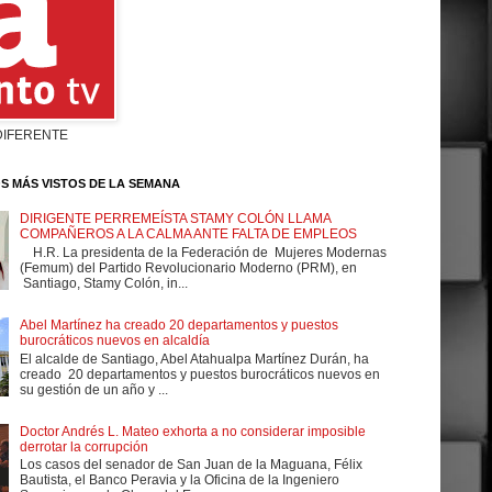
DIFERENTE
S MÁS VISTOS DE LA SEMANA
DIRIGENTE PERREMEÍSTA STAMY COLÓN LLAMA
COMPAÑEROS A LA CALMA ANTE FALTA DE EMPLEOS
H.R. La presidenta de la Federación de Mujeres Modernas
(Femum) del Partido Revolucionario Moderno (PRM), en
Santiago, Stamy Colón, in...
Abel Martínez ha creado 20 departamentos y puestos
burocráticos nuevos en alcaldía
El alcalde de Santiago, Abel Atahualpa Martínez Durán, ha
creado 20 departamentos y puestos burocráticos nuevos en
su gestión de un año y ...
Doctor Andrés L. Mateo exhorta a no considerar imposible
derrotar la corrupción
Los casos del senador de San Juan de la Maguana, Félix
Bautista, el Banco Peravia y la Oficina de la Ingeniero