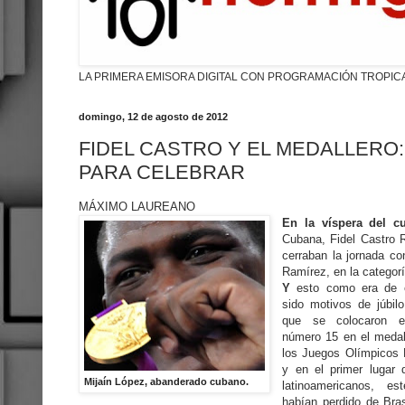
LA PRIMERA EMISORA DIGITAL CON PROGRAMACIÓN TROPIC
domingo, 12 de agosto de 2012
FIDEL CASTRO Y EL MEDALLERO
PARA CELEBRAR
MÁXIMO LAUREANO
En la víspera del 
Cubana, Fidel Castro R
cerraban la jornada co
Ramírez, en la categor
Y
esto como era de e
sido motivos de júbil
que se colocaron e
número 15 en el medal
los Juegos Olímpicos 
y en el primer lugar 
Mijaín López, abanderado cubano.
latinoamericanos, es
habían perdido de Bra