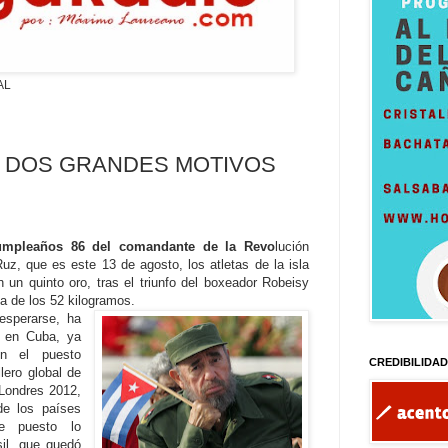
AL
: DOS GRANDES MOTIVOS
cumpleaños 86 del comandante de la Revo
lución
uz, que es este 13 de agosto, los atletas de la isla
n un quinto oro, tras el triunfo del boxeador Robeisy
ía de los 52 kilogramos.
sperarse, ha
o en Cuba, ya
n el puesto
CREDIBILIDA
lero global de
Londres 2012,
de los países
te puesto lo
sil, que quedó