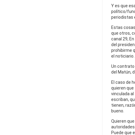
Y es que esa
político/fun
periodistas 
Estas cosas
que otros, 
canal 29, En
del presiden
prohibirme q
el noticiario.
Un contrato e
del Matún, d
El caso de h
quieren que
vinculada al
escriban, qu
tienen, razó
bueno.
Quieren que 
autoridades 
Puede que es