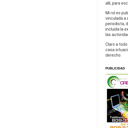
allí, para es
Mi rol es pu
vinculada a 
periodista, 
incluida la 
las autorida
Claro a todo
casa situaci
derecho.
PUBLICIDAD