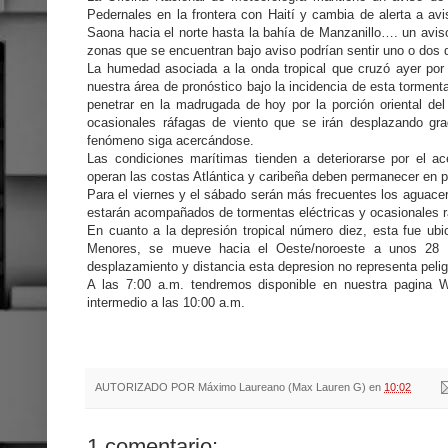
Pedernales en la frontera con Haití y cambia de alerta a avi
Saona hacia el norte hasta la bahía de Manzanillo…. un avis
zonas que se encuentran bajo aviso podrían sentir uno o dos de
La humedad asociada a la onda tropical que cruzó ayer por n
nuestra área de pronóstico bajo la incidencia de esta torme
penetrar en la madrugada de hoy por la porción oriental de
ocasionales ráfagas de viento que se irán desplazando grad
fenómeno siga acercándose.
Las condiciones marítimas tienden a deteriorarse por el a
operan las costas Atlántica y caribeña deben permanecer en p
Para el viernes y el sábado serán más frecuentes los aguacer
estarán acompañados de tormentas eléctricas y ocasionales r
En cuanto a la depresión tropical número diez, esta fue ubi
Menores, se mueve hacia el Oeste/noroeste a unos 28 
desplazamiento y distancia esta depresion no representa peli
A las 7:00 a.m. tendremos disponible en nuestra pagina W
intermedio a las 10:00 a.m.
AUTORIZADO POR
Máximo Laureano (Max Lauren G)
en
10:02
1 comentario: