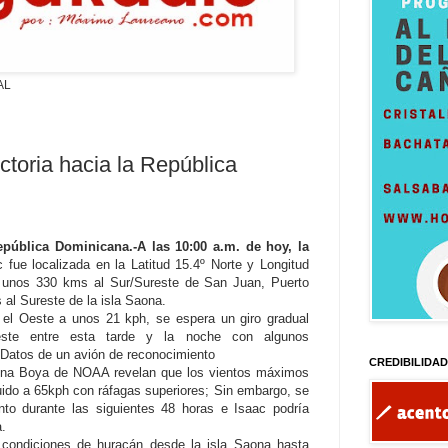
AL
ctoria hacia la República
blica Dominicana.-A las 10:00 a.m. de hoy, la
c fue localizada en la Latitud 15.4º Norte y Longitud
 unos 330 kms al Sur/Sureste de San Juan, Puerto
 al Sureste de la isla Saona.
el Oeste a unos 21 kph, se espera un giro gradual
este entre esta tarde y la noche con algunos
 Datos de un avión de reconocimiento
CREDIBILIDA
una Boya de NOAA revelan que los vientos máximos
ido a 65kph con ráfagas superiores; Sin embargo, se
ento durante las siguientes 48 horas e Isaac podría
a.
 condiciones de huracán desde la isla Saona hasta