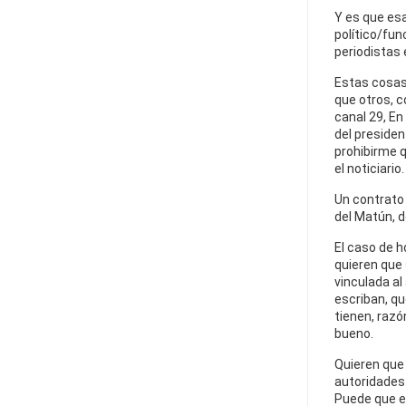
Y es que esa
político/fun
periodistas 
Estas cosas
que otros, 
canal 29, En
del presiden
prohibirme q
el noticiario.
Un contrato e
del Matún, d
El caso de h
quieren que
vinculada al
escriban, qu
tienen, razó
bueno.
Quieren que 
autoridades 
Puede que es