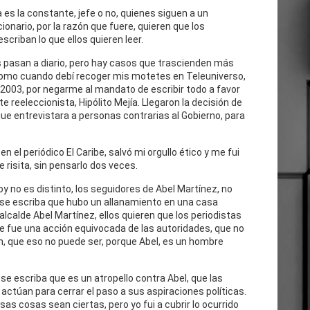
 es la constante, jefe o no, quienes siguen a un
cionario, por la razón que fuere, quieren que los
escriban lo que ellos quieren leer.
 pasan a diario, pero hay casos que trascienden más
como cuando debí recoger mis motetes en Teleuniverso,
 2003, por negarme al mandato de escribir todo a favor
te reeleccionista, Hipólito Mejía. Llegaron la decisión de
ue entrevistara a personas contrarias al Gobierno, para
n el periódico El Caribe, salvó mi orgullo ético y me fui
e risita, sin pensarlo dos veces.
oy no es distinto, los seguidores de Abel Martínez, no
 se escriba que hubo un allanamiento en una casa
 alcalde Abel Martínez, ellos quieren que los periodistas
e fue una acción equivocada de las autoridades, que no
n, que eso no puede ser, porque Abel, es un hombre
se escriba que es un atropello contra Abel, que las
actúan para cerrar el paso a sus aspiraciones políticas.
as cosas sean ciertas, pero yo fui a cubrir lo ocurrido