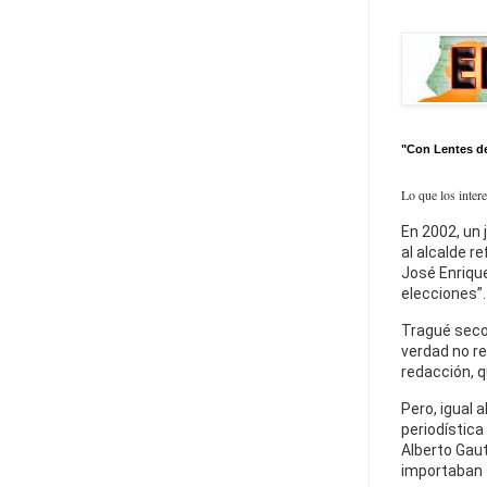
"Con Lentes d
Lo que los inter
En 2002, un 
al alcalde r
José Enrique
elecciones”.
Tragué seco
verdad no re
redacción, q
Pero, igual a
periodística
Alberto Gaut
importaban 