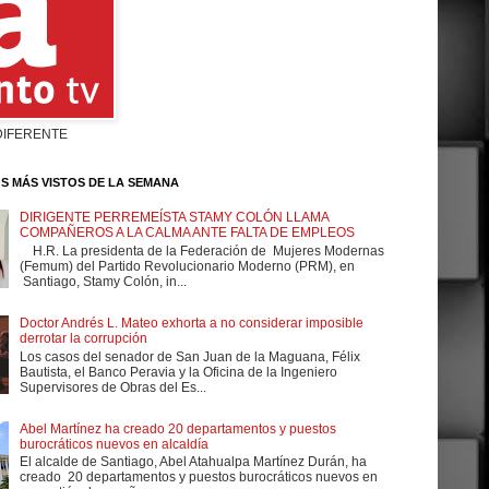
DIFERENTE
S MÁS VISTOS DE LA SEMANA
DIRIGENTE PERREMEÍSTA STAMY COLÓN LLAMA
COMPAÑEROS A LA CALMA ANTE FALTA DE EMPLEOS
H.R. La presidenta de la Federación de Mujeres Modernas
(Femum) del Partido Revolucionario Moderno (PRM), en
Santiago, Stamy Colón, in...
Doctor Andrés L. Mateo exhorta a no considerar imposible
derrotar la corrupción
Los casos del senador de San Juan de la Maguana, Félix
Bautista, el Banco Peravia y la Oficina de la Ingeniero
Supervisores de Obras del Es...
Abel Martínez ha creado 20 departamentos y puestos
burocráticos nuevos en alcaldía
El alcalde de Santiago, Abel Atahualpa Martínez Durán, ha
creado 20 departamentos y puestos burocráticos nuevos en