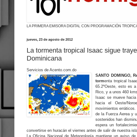
LA PRIMERA EMISORA DIGITAL CON PROGRAMACIÓN TROPIC
jueves, 23 de agosto de 2012
La tormenta tropical Isaac sigue traye
Dominicana
Servicios de Acento.com.do
SANTO DOMINGO, Repú
torm
enta tropical Isaa
65.2ºOeste, esto es a
Rico, y a unos 460 kms
Isaac se mueve hacia 
hacia el Oeste/Noro
movimientos erráticos.
de la Fuerza Aerea y 
sostenidos han disminu
espera un fortalecimi
convertirse en huracán el viernes antes de salir de nuestra isl
La Oficina Nacional de Meteorología mantiene un aviso de