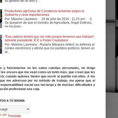
su gestión de un año y ...
Productores agrícolas de Constanza reclaman pagos al
Gobierno y cese importaciones
Por Máximo Laureano . 29 de julio de 2016 - 11:15 am - 0
Se quejaron de que el ministro de Agricultura, Ángel Estévez,
no ha pues...
“Esa cadena tendrá que ser rota porque tenemos que trabajar”,
advierte presidente JCE a Poder Ciudadano
Por Máximo Laureano . Rosario Márquez reiteró su defensa al
conteo electrónico y afirmó que los partidos políticos, tienen un
at...
cos y funcionarios no les sumo cuentas personales, no tengo
í les encaro que me vean como un tonto más, que crean que les
vir, cuando quienes tienen que servir al pueblo son ellos. A los
ue me adversan por mi método de trabajo, me apena que el
responsabilidad social sea tan largo y de muchas dificultades y
ación profesional sea coja.
TOS A TÚ IDIOMA
Translate