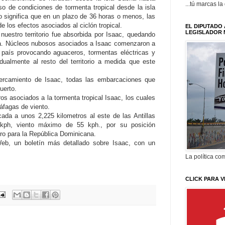
...tú marcas la
so de condiciones de tormenta tropical desde la isla
o significa que en un plazo de 36 horas o menos, las
 los efectos asociados al ciclón tropical.
EL DIPUTADO 
LEGISLADOR 
uestro territorio fue absorbida por Isaac, quedando
nta. Núcleos nubosos asociados a Isaac comenzaron a
l país provocando aguaceros, tormentas eléctricas y
ualmente al resto del territorio a medida que este
cercamiento de Isaac, todas las embarcaciones que
uerto.
os asociados a la tormenta tropical Isaac, los cuales
áfagas de viento.
cada a unos 2,225 kilometros al este de las Antillas
kph, viento máximo de 55 kph., por su posición
gro para la República Dominicana.
eb, un boletín más detallado sobre Isaac, con un
La política com
CLICK PARA V