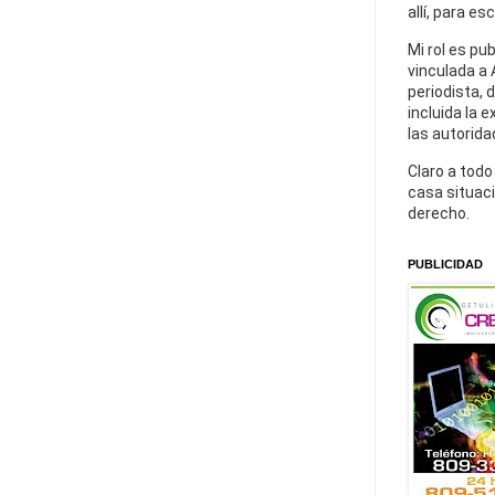
allí, para es
Mi rol es pu
vinculada a 
periodista, 
incluida la 
las autorida
Claro a todo
casa situaci
derecho.
PUBLICIDAD