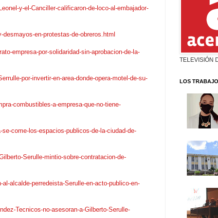
nel-y-el-Canciller-calificaron-de-loco-al-embajador-
-desmayos-en-protestas-de-obreros.html
ato-empresa-por-solidaridad-sin-aprobacion-de-la-
TELEVISIÓN 
rrulle-por-invertir-en-area-donde-opera-motel-de-su-
LOS TRABAJO
mpra-combustibles-a-empresa-que-no-tiene-
se-come-los-espacios-publicos-de-la-ciudad-de-
lberto-Serulle-mintio-sobre-contratacion-de-
-alcalde-perredeista-Serulle-en-acto-publico-en-
dez-Tecnicos-no-asesoran-a-Gilberto-Serulle-