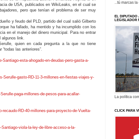
...tú marcas la
macia de USA, publicados en WikiLeaks, en el cual se
rabajadores, pero que tenían el problema de ser muy
EL DIPUTADO 
LEGISLADOR 
ueño y feudo del PLD, partido del cual salió Gilberto
orque ha fallado, ha mentido y ha incumplido con los
cia en el manejo del dinero municipal. Para no entrar
l algunos link.
erulle, quien en cada pregunta a la que no tiene
r “todas las anteriores”.
e-Santiago-esta-ahogado-en-deudas-pero-gasta-a-
Serulle-gasto-RD-11-3-millones-en-fiestas-viajes-y-
erulle-paga-millones-de-pesos-para-acallar-
La política com
o-recaudo-RD-40-millones-para-proyecto-de-Vuelta-
CLICK PARA V
antiago-viola-la-ley-de-libre-acceso-a-la-