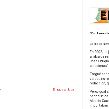
"Con Lentes d
Lo que los inter
En 2002, un 
al alcalde r
José Enrique
elecciones”.
Tragué seco
verdad no re
redacción, q
o
Entrada antigua
Pero, igual a
periodística
Alberto Gaut
importaban 