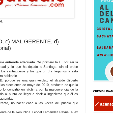
AL
, c) MAL GERENTE, d)
ial)
que entienda adecuada. Yo prefie
ro la C, por ser la
vidad y la que ha dejado a Santiago, sin el orden
 los santiagueros y los que un día llegamos a esta
ra habitable.
B, porque es una gran verdad, el alcalde Gilberto
r las elecciones de mayo del 2010, producto de que la
o lo convirtió en víctima por la malquerencia de la
CREDIBILIDA
ado al punto de llegar a decir a ingenieros que él es
autoridad.
rante, no hacer caso a las voces del pueblo que
idente de la República, Leonel Fernández Reyna, al ex