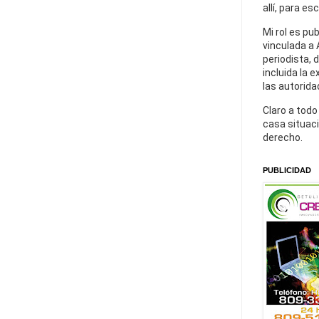
allí, para es
Mi rol es pu
vinculada a 
periodista, 
incluida la 
las autorida
Claro a todo
casa situaci
derecho.
PUBLICIDAD