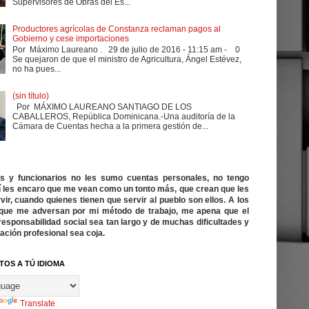
Supervisores de Obras del Es...
Productores agrícolas de Constanza reclaman pagos al
Gobierno y cese importaciones
Por Máximo Laureano . 29 de julio de 2016 - 11:15 am - 0
Se quejaron de que el ministro de Agricultura, Ángel Estévez,
no ha pues...
(sin título)
Por MÁXIMO LAUREANO SANTIAGO DE LOS
CABALLEROS, República Dominicana.-Una auditoría de la
Cámara de Cuentas hecha a la primera gestión de...
cos y funcionarios no les sumo cuentas personales, no tengo
í les encaro que me vean como un tonto más, que crean que les
vir, cuando quienes tienen que servir al pueblo son ellos. A los
ue me adversan por mi método de trabajo, me apena que el
responsabilidad social sea tan largo y de muchas dificultades y
ación profesional sea coja.
TOS A TÚ IDIOMA
Translate