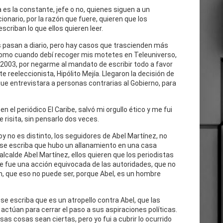
 es la constante, jefe o no, quienes siguen a un
cionario, por la razón que fuere, quieren que los
escriban lo que ellos quieren leer.
 pasan a diario, pero hay casos que trascienden más
como cuando debí recoger mis motetes en Teleuniverso,
 2003, por negarme al mandato de escribir todo a favor
te reeleccionista, Hipólito Mejía. Llegaron la decisión de
ue entrevistara a personas contrarias al Gobierno, para
n el periódico El Caribe, salvó mi orgullo ético y me fui
e risita, sin pensarlo dos veces.
oy no es distinto, los seguidores de Abel Martínez, no
 se escriba que hubo un allanamiento en una casa
 alcalde Abel Martínez, ellos quieren que los periodistas
e fue una acción equivocada de las autoridades, que no
n, que eso no puede ser, porque Abel, es un hombre
se escriba que es un atropello contra Abel, que las
actúan para cerrar el paso a sus aspiraciones políticas.
as cosas sean ciertas, pero yo fui a cubrir lo ocurrido