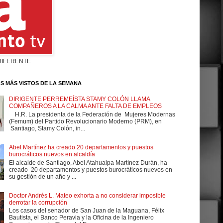
DIFERENTE
S MÁS VISTOS DE LA SEMANA
DIRIGENTE PERREMEÍSTA STAMY COLÓN LLAMA
COMPAÑEROS A LA CALMA ANTE FALTA DE EMPLEOS
H.R. La presidenta de la Federación de Mujeres Modernas
(Femum) del Partido Revolucionario Moderno (PRM), en
Santiago, Stamy Colón, in...
Abel Martínez ha creado 20 departamentos y puestos
burocráticos nuevos en alcaldía
El alcalde de Santiago, Abel Atahualpa Martínez Durán, ha
creado 20 departamentos y puestos burocráticos nuevos en
su gestión de un año y ...
Doctor Andrés L. Mateo exhorta a no considerar imposible
derrotar la corrupción
Los casos del senador de San Juan de la Maguana, Félix
Bautista, el Banco Peravia y la Oficina de la Ingeniero