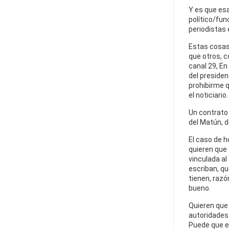
Y es que esa
político/fun
periodistas 
Estas cosas
que otros, 
canal 29, En
del presiden
prohibirme q
el noticiario.
Un contrato e
del Matún, d
El caso de h
quieren que
vinculada al
escriban, qu
tienen, razó
bueno.
Quieren que 
autoridades 
Puede que es