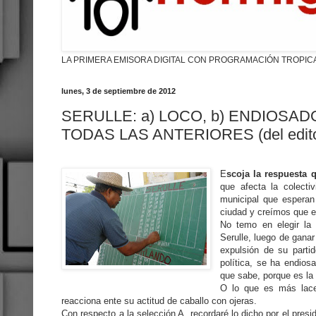
LA PRIMERA EMISORA DIGITAL CON PROGRAMACIÓN TROPIC
lunes, 3 de septiembre de 2012
SERULLE: a) LOCO, b) ENDIOSADO
TODAS LAS ANTERIORES (del editor
E
scoja la respuesta 
que afecta la colecti
municipal que esperan
ciudad y creímos que e
No temo en elegir la 
Serulle, luego de gana
expulsión de su partid
política, se ha endios
que sabe, porque es la 
O lo que es más lace
reacciona ente su actitud de caballo con ojeras.
Con respecto a la selección A, recordaré lo dicho por el pres