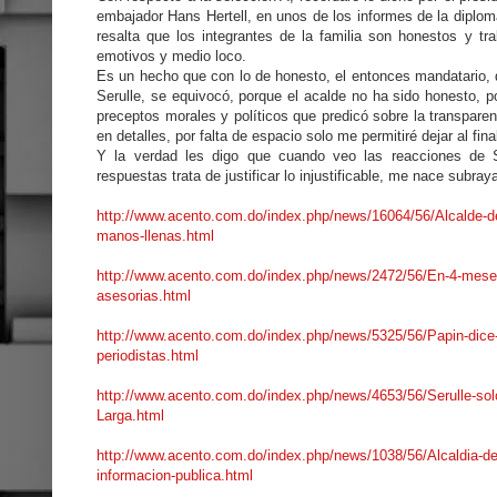
embajador Hans Hertell, en unos de los informes de la diplo
resalta que los integrantes de la familia son honestos y t
emotivos y medio loco.
Es un hecho que con lo de honesto, el entonces mandatario, d
Serulle, se equivocó, porque el acalde no ha sido honesto, p
preceptos morales y políticos que predicó sobre la transparen
en detalles, por falta de espacio solo me permitiré dejar al fina
Y la verdad les digo que cuando veo las reacciones de S
respuestas trata de justificar lo injustificable, me nace subraya
http://www.acento.com.do/index.php/news/16064/56/Alcalde-d
manos-llenas.html
http://www.acento.com.do/index.php/news/2472/56/En-4-meses-
asesorias.html
http://www.acento.com.do/index.php/news/5325/56/Papin-dice-S
periodistas.html
http://www.acento.com.do/index.php/news/4653/56/Serulle-sol
Larga.html
http://www.acento.com.do/index.php/news/1038/56/Alcaldia-de-S
informacion-publica.html