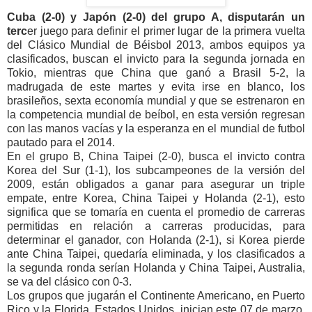
Cuba (2-0) y Japón (2-0) del grupo A, disputarán un
terc
er juego para definir el primer lugar de la primera vuelta
del Clásico Mundial de Béisbol 2013, ambos equipos ya
clasificados, buscan el invicto para la segunda jornada en
Tokio, mientras que China que ganó a Brasil 5-2, la
madrugada de este martes y evita irse en blanco, los
brasileños, sexta economía mundial y que se estrenaron en
la competencia mundial de beíbol, en esta versión regresan
con las manos vacías y la esperanza en el mundial de futbol
pautado para el 2014.
En el grupo B, China Taipei (2-0), busca el invicto contra
Korea del Sur (1-1), los subcampeones de la versión del
2009, están obligados a ganar para asegurar un triple
empate, entre Korea, China Taipei y Holanda (2-1), esto
significa que se tomaría en cuenta el promedio de carreras
permitidas en relación a carreras producidas, para
determinar el ganador, con Holanda (2-1), si Korea pierde
ante China Taipei, quedaría eliminada, y los clasificados a
la segunda ronda serían Holanda y China Taipei, Australia,
se va del clásico con 0-3.
Los grupos que jugarán el Continente Americano, en Puerto
Rico y la Florida, Estados Unidos, inician este 07 de marzo,