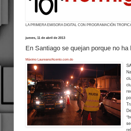
LA PRIMERA EMISORA DIGITAL CON PROGRAMACIÓN TROPIC
jueves, 11 de abril de 2013
En Santiago se quejan porque no ha 
Máximo Laureano/Acento.com.do
S
Na
ci
ci
re
po
T
De
“b
se
re