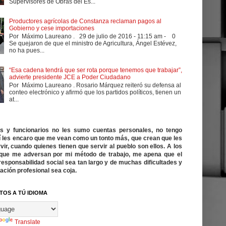
Supervisores de Obras del Es...
Productores agrícolas de Constanza reclaman pagos al
Gobierno y cese importaciones
Por Máximo Laureano . 29 de julio de 2016 - 11:15 am - 0
Se quejaron de que el ministro de Agricultura, Ángel Estévez,
no ha pues...
“Esa cadena tendrá que ser rota porque tenemos que trabajar”,
advierte presidente JCE a Poder Ciudadano
Por Máximo Laureano . Rosario Márquez reiteró su defensa al
conteo electrónico y afirmó que los partidos políticos, tienen un
at...
cos y funcionarios no les sumo cuentas personales, no tengo
í les encaro que me vean como un tonto más, que crean que les
vir, cuando quienes tienen que servir al pueblo son ellos. A los
ue me adversan por mi método de trabajo, me apena que el
responsabilidad social sea tan largo y de muchas dificultades y
ación profesional sea coja.
TOS A TÚ IDIOMA
Translate