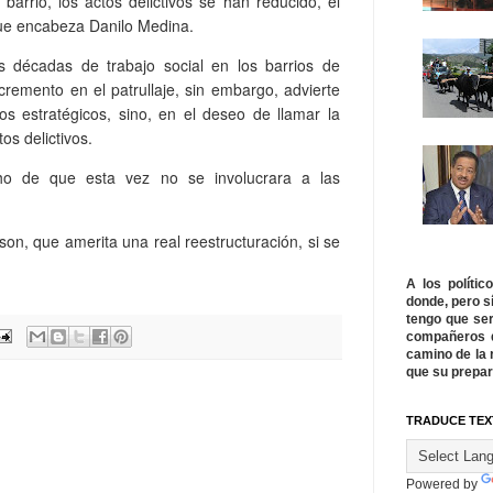
barrio, los actos delictivos se han reducido, el
ue encabeza Danilo Medina.
s décadas de trabajo social en los barrios de
cremento en el patrullaje, sin embargo, advierte
s estratégicos, sino, en el deseo de llamar la
os delictivos.
o de que esta vez no se involucrara a las
son, que amerita una real reestructuración, si se
A los políti
donde, pero s
tengo que ser
compañeros q
camino de la 
que su prepar
TRADUCE TEX
Powered by