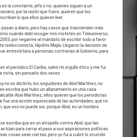
 es la constante, jefe o no, quienes siguen a un
cionario, por la razón que fuere, quieren que los
escriban lo que ellos quieren leer.
 pasan a diario, pero hay casos que trascienden más
como cuando debí recoger mis motetes en Teleuniverso,
 2003, por negarme al mandato de escribir todo a favor
te reeleccionista, Hipólito Mejía. Llegaron la decisión de
ue entrevistara a personas contrarias al Gobierno, para
n el periódico El Caribe, salvó mi orgullo ético y me fui
e risita, sin pensarlo dos veces.
oy no es distinto, los seguidores de Abel Martínez, no
 se escriba que hubo un allanamiento en una casa
 alcalde Abel Martínez, ellos quieren que los periodistas
e fue una acción equivocada de las autoridades, que no
n, que eso no puede ser, porque Abel, es un hombre
se escriba que es un atropello contra Abel, que las
actúan para cerrar el paso a sus aspiraciones políticas.
as cosas sean ciertas, pero yo fui a cubrir lo ocurrido