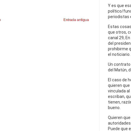
Y es que esa
político/fun
periodistas 
o
Entrada antigua
Estas cosas
que otros, 
canal 29, En
del presiden
prohibirme q
el noticiario.
Un contrato e
del Matún, d
El caso de h
quieren que
vinculada al
escriban, qu
tienen, razó
bueno.
Quieren que 
autoridades 
Puede que es