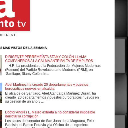
DIFERENTE
S MÁS VISTOS DE LA SEMANA
DIRIGENTE PERREMEÍSTA STAMY COLÓN LLAMA
COMPAÑEROS A LA CALMA ANTE FALTA DE EMPLEOS
H.R. La presidenta de la Federación de Mujeres Modernas
(Femum) del Partido Revolucionario Moderno (PRM), en
Santiago, Stamy Colón, in...
Abel Martínez ha creado 20 departamentos y puestos
burocráticos nuevos en alcaldía
El alcalde de Santiago, Abel Atahualpa Martínez Durán, ha
creado 20 departamentos y puestos burocráticos nuevos en
su gestión de un año y ...
Doctor Andrés L. Mateo exhorta a no considerar imposible
derrotar la corrupción
Los casos del senador de San Juan de la Maguana, Félix
Bautista, el Banco Peravia y la Oficina de la Ingeniero