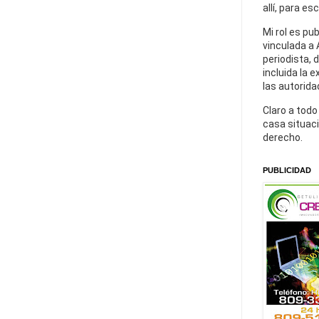
allí, para es
Mi rol es pu
vinculada a 
periodista, 
incluida la 
las autorida
Claro a todo
casa situaci
derecho.
PUBLICIDAD