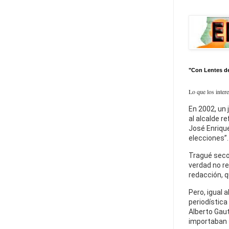
"Con Lentes d
Lo que los inter
En 2002, un 
al alcalde r
José Enrique
elecciones”.
Tragué seco
verdad no re
redacción, q
Pero, igual a
periodística
Alberto Gaut
importaban 