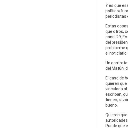
Y es que esa
político/fun
periodistas 
Estas cosas
que otros, 
canal 29, En
del presiden
prohibirme q
el noticiario.
Un contrato e
del Matún, d
El caso de h
quieren que
vinculada al
escriban, qu
tienen, razó
bueno.
Quieren que 
autoridades 
Puede que es