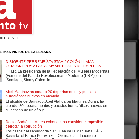
DIFERENTE
S MÁS VISTOS DE LA SEMANA
DIRIGENTE PERREMEÍSTA STAMY COLÓN LLAMA
COMPAÑEROS A LA CALMA ANTE FALTA DE EMPLEOS
H.R. La presidenta de la Federación de Mujeres Modernas
(Femum) del Partido Revolucionario Moderno (PRM), en
Santiago, Stamy Colón, in...
Abel Martínez ha creado 20 departamentos y puestos
burocráticos nuevos en alcaldía
El alcalde de Santiago, Abel Atahualpa Martínez Durán, ha
creado 20 departamentos y puestos burocráticos nuevos en
su gestión de un año y ...
Doctor Andrés L. Mateo exhorta a no considerar imposible
derrotar la corrupción
Los casos del senador de San Juan de la Maguana, Félix
Bautista, el Banco Peravia y la Oficina de la Ingeniero