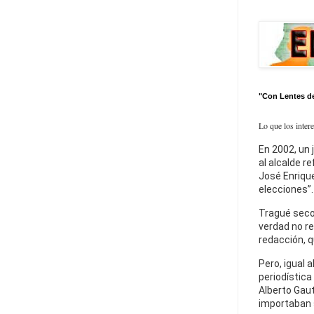
"Con Lentes d
Lo que los inter
En 2002, un 
al alcalde r
José Enrique
elecciones”.
Tragué seco
verdad no re
redacción, q
Pero, igual a
periodística
Alberto Gaut
importaban 