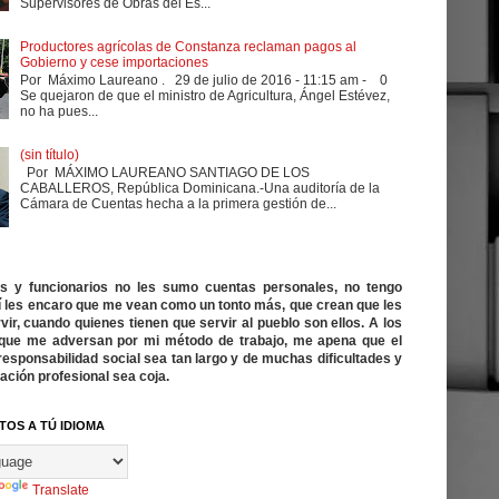
Supervisores de Obras del Es...
Productores agrícolas de Constanza reclaman pagos al
Gobierno y cese importaciones
Por Máximo Laureano . 29 de julio de 2016 - 11:15 am - 0
Se quejaron de que el ministro de Agricultura, Ángel Estévez,
no ha pues...
(sin título)
Por MÁXIMO LAUREANO SANTIAGO DE LOS
CABALLEROS, República Dominicana.-Una auditoría de la
Cámara de Cuentas hecha a la primera gestión de...
cos y funcionarios no les sumo cuentas personales, no tengo
í les encaro que me vean como un tonto más, que crean que les
vir, cuando quienes tienen que servir al pueblo son ellos. A los
ue me adversan por mi método de trabajo, me apena que el
responsabilidad social sea tan largo y de muchas dificultades y
ación profesional sea coja.
TOS A TÚ IDIOMA
Translate