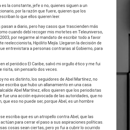
 es la constante, jefe o no, quienes siguen a un
cionario, por la razón que fuere, quieren que los
escriban lo que ellos quieren leer.
 pasan a diario, pero hay casos que trascienden más
como cuando debí recoger mis motetes en Teleuniverso,
 2003, por negarme al mandato de escribir todo a favor
te reeleccionista, Hipólito Mejía. Llegaron la decisión de
ue entrevistara a personas contrarias al Gobierno, para
n el periódico El Caribe, salvó mi orgullo ético y me fui
e risita, sin pensarlo dos veces.
oy no es distinto, los seguidores de Abel Martínez, no
 se escriba que hubo un allanamiento en una casa
 alcalde Abel Martínez, ellos quieren que los periodistas
e fue una acción equivocada de las autoridades, que no
n, que eso no puede ser, porque Abel, es un hombre
se escriba que es un atropello contra Abel, que las
actúan para cerrar el paso a sus aspiraciones políticas.
as cosas sean ciertas, pero yo fui a cubrir lo ocurrido