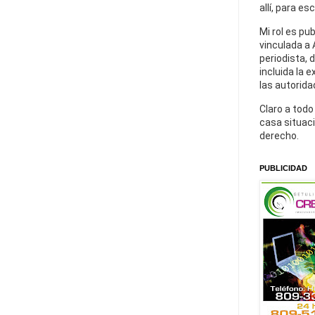
allí, para es
Mi rol es pu
vinculada a 
periodista, 
incluida la 
las autorida
Claro a todo
casa situaci
derecho.
PUBLICIDAD