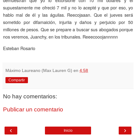
demuestran que yo lo extorsioné con 10 mil dólares y él
supuestamente me ofreció 7 mil y no lo acepté y que por eso, yo
hablo mal de él y las águilas. Reecojaaan. Que el jueves será
sometido por difamaición, injuriia y daños y perjuicio por 50
millones de pesos. Que se prepare a buscar sus abogados porque
nos veremos, Juanchy, en los tribunales. Reeecooojannnnn
Esteban Rosario
Máximo Laureano (Max Lauren G)
en
4:58
Compartir
No hay comentarios:
Publicar un comentario
‹
›
Inicio