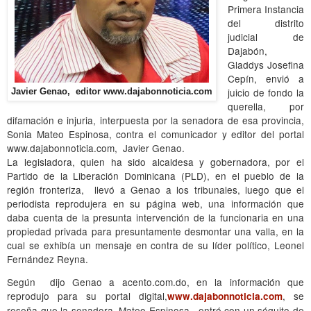
Primera Instancia
del distrito
judicial de
Dajabón,
Gladdys Josefina
Cepín, envió a
juicio de fondo la
Javier Genao, editor www.dajabonnoticia.com
querella, por
difamación e injuria, interpuesta por la senadora de esa provincia,
Sonia Mateo Espinosa, contra el comunicador y editor del portal
www.dajabonnoticia.com, Javier Genao.
La legisladora, quien ha sido alcaldesa y gobernadora, por el
Partido de la Liberación Dominicana (PLD), en el pueblo de la
región fronteriza,
llevó a Genao a los tribunales, luego que el
periodista reprodujera en su página web, una información que
daba cuenta de la presunta intervención de la funcionaria en una
propiedad privada para presuntamente desmontar una valla, en la
cual se exhibía un mensaje en contra de su líder político, Leonel
Fernández Reyna.
Según dijo Genao a acento.com.do, en la información que
reprodujo para su portal digital,
, se
www.dajabonnoticia.com
reseña que la senadora, Mateo Espinosa, entró con un séquito de