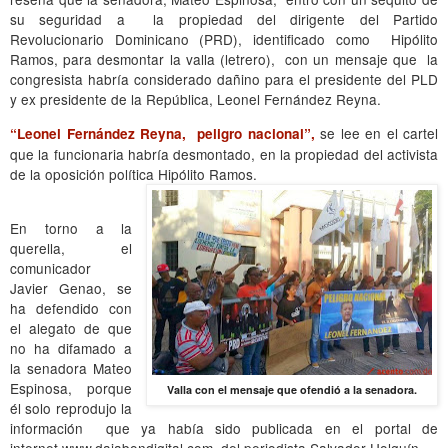
su seguridad a la propiedad del dirigente del Partido
Revolucionario Dominicano (PRD), identificado como Hipólito
Ramos, para desmontar la valla (letrero), con un mensaje que la
congresista habría considerado dañino para el presidente del PLD
y ex presidente de la República, Leonel Fernández Reyna.
se lee en el cartel
“Leonel Fernández Reyna, peligro nacional”,
que la funcionaria habría desmontado, en la propiedad del activista
de la oposición política Hipólito Ramos.
En torno a la
querella, el
comunicador
Javier Genao, se
ha defendido con
el alegato de que
no ha difamado a
la senadora Mateo
Espinosa, porque
Valla con el mensaje que ofendió a la senadora.
él solo reprodujo la
información que ya había sido publicada en el portal de
internet www.dajabondigital.com,
del periodista Salvador Holguín.