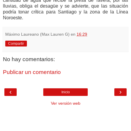
cantidad de agua que recibe la presa de Tavera, por las
lluvias, obliga el desagüe y se advierte, que las situación
podría tonar crítica para Santiago y la zona de la Línea
Noroeste.
Máximo Laureano (Max Lauren G)
en
16:29
Compartir
No hay comentarios:
Publicar un comentario
‹
›
Inicio
Ver versión web