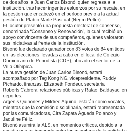
de dos años, a Juan Carlos Bisonó, quien regresa a la
institución, tras hacer ingentes esfuerzos por su rescate, en
la gestión que encabezó en el período previo a la actual
gestión de Plablo Marte Pascual (Negro Petter).
El locutor presentó una propuesta electoral de consenso,
denominada “Consenso y Renovación”, la cual recibió un
apoyo convincente de sus compañeros, quienes valoraron
sus iniciativas al frente de la institución.
Bisonó fue declarado ganador con 83 votos de 84 emitidos
en las elecciones llevadas a cabo en el local de Colegio
Dominicano de Periodista (CDP), ubicado el sector de la
Villa Olímpica.
La nueva gestión de Juan Carlos Bisonó, estará
acompañado por Tag Kong NG, vicepresidente, Ruddy
Pichardo, finanzas, Elizabeth Fondeur, secretaria
Roberts Cabrera, relaciones públicas y Rafael Baldayac, en
deportes.
Argenis Quiñones y Mildred Aquino, estarán como vocales,
mientras que la comisión disciplinaria, estará representada
por las comunicadoras, Cira Zapata Águeda Polanco y
Jaquline Féliz.
Bisonó asumirá la ALS, en momentos críticos, debido a la
desidia que ha imperado entre los miembros de la entidad y