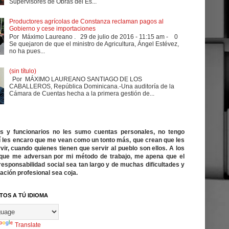
Supervisores de Obras del Es...
Productores agrícolas de Constanza reclaman pagos al
Gobierno y cese importaciones
Por Máximo Laureano . 29 de julio de 2016 - 11:15 am - 0
Se quejaron de que el ministro de Agricultura, Ángel Estévez,
no ha pues...
(sin título)
Por MÁXIMO LAUREANO SANTIAGO DE LOS
CABALLEROS, República Dominicana.-Una auditoría de la
Cámara de Cuentas hecha a la primera gestión de...
cos y funcionarios no les sumo cuentas personales, no tengo
í les encaro que me vean como un tonto más, que crean que les
vir, cuando quienes tienen que servir al pueblo son ellos. A los
ue me adversan por mi método de trabajo, me apena que el
responsabilidad social sea tan largo y de muchas dificultades y
ación profesional sea coja.
TOS A TÚ IDIOMA
Translate