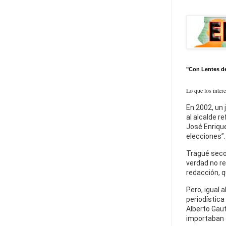
"Con Lentes d
Lo que los inter
En 2002, un 
al alcalde r
José Enrique
elecciones”.
Tragué seco
verdad no re
redacción, q
Pero, igual a
periodística
Alberto Gaut
importaban 