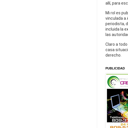
allí, para es
Mi rol es pu
vinculada a 
periodista, 
incluida la 
las autorida
Claro a todo
casa situaci
derecho.
PUBLICIDAD