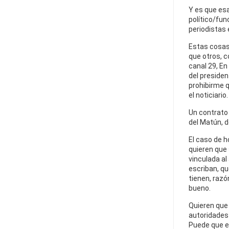
Y es que esa
político/fun
periodistas 
Estas cosas
que otros, 
canal 29, En
del presiden
prohibirme q
el noticiario.
Un contrato e
del Matún, d
El caso de h
quieren que
vinculada al
escriban, qu
tienen, razó
bueno.
Quieren que 
autoridades 
Puede que es