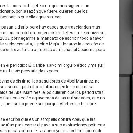
 es la constante, jefe o no, quienes siguen a un
cionario, por la razón que fuere, quieren que los
escriban lo que ellos quieren leer.
 pasan a diario, pero hay casos que trascienden más
como cuando debí recoger mis motetes en Teleuniverso,
 2003, por negarme al mandato de escribir todo a favor
te reeleccionista, Hipólito Mejía. Llegaron la decisión de
ue entrevistara a personas contrarias al Gobierno, para
n el periódico El Caribe, salvó mi orgullo ético y me fui
e risita, sin pensarlo dos veces.
oy no es distinto, los seguidores de Abel Martínez, no
 se escriba que hubo un allanamiento en una casa
 alcalde Abel Martínez, ellos quieren que los periodistas
e fue una acción equivocada de las autoridades, que no
n, que eso no puede ser, porque Abel, es un hombre
se escriba que es un atropello contra Abel, que las
actúan para cerrar el paso a sus aspiraciones políticas.
as cosas sean ciertas, pero yo fui a cubrir lo ocurrido