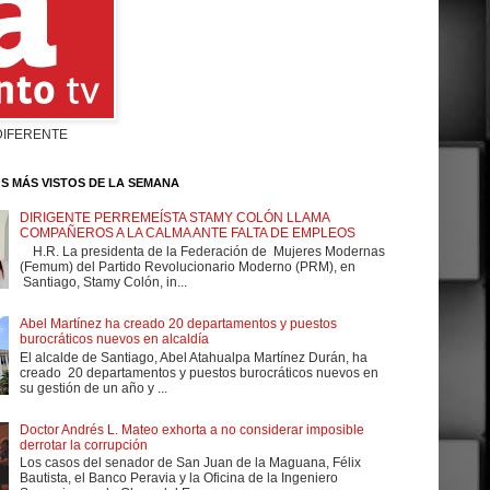
DIFERENTE
S MÁS VISTOS DE LA SEMANA
DIRIGENTE PERREMEÍSTA STAMY COLÓN LLAMA
COMPAÑEROS A LA CALMA ANTE FALTA DE EMPLEOS
H.R. La presidenta de la Federación de Mujeres Modernas
(Femum) del Partido Revolucionario Moderno (PRM), en
Santiago, Stamy Colón, in...
Abel Martínez ha creado 20 departamentos y puestos
burocráticos nuevos en alcaldía
El alcalde de Santiago, Abel Atahualpa Martínez Durán, ha
creado 20 departamentos y puestos burocráticos nuevos en
su gestión de un año y ...
Doctor Andrés L. Mateo exhorta a no considerar imposible
derrotar la corrupción
Los casos del senador de San Juan de la Maguana, Félix
Bautista, el Banco Peravia y la Oficina de la Ingeniero