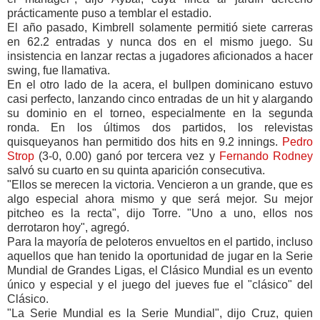
prácticamente puso a temblar el estadio.
El año pasado, Kimbrell solamente permitió siete carreras
en 62.2 entradas y nunca dos en el mismo juego. Su
insistencia en lanzar rectas a jugadores aficionados a hacer
swing, fue llamativa.
En el otro lado de la acera, el bullpen dominicano estuvo
casi perfecto, lanzando cinco entradas de un hit y alargando
su dominio en el torneo, especialmente en la segunda
ronda. En los últimos dos partidos, los relevistas
quisqueyanos han permitido dos hits en 9.2 innings.
Pedro
Strop
(3-0, 0.00) ganó por tercera vez y
Fernando Rodney
salvó su cuarto en su quinta aparición consecutiva.
"Ellos se merecen la victoria. Vencieron a un grande, que es
algo especial ahora mismo y que será mejor. Su mejor
pitcheo es la recta", dijo Torre. "Uno a uno, ellos nos
derrotaron hoy", agregó.
Para la mayoría de peloteros envueltos en el partido, incluso
aquellos que han tenido la oportunidad de jugar en la Serie
Mundial de Grandes Ligas, el Clásico Mundial es un evento
único y especial y el juego del jueves fue el "clásico" del
Clásico.
"La Serie Mundial es la Serie Mundial", dijo Cruz, quien