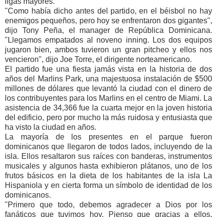
ligas mayores.
"Como había dicho antes del partido, en el béisbol no hay
enemigos pequeños, pero hoy se enfrentaron dos gigantes",
dijo Tony Peña, el manager de República Dominicana.
"Llegamos empatados al noveno inning. Los dos equipos
jugaron bien, ambos tuvieron un gran pitcheo y ellos nos
vencieron", dijo Joe Torre, el dirigente norteamericano.
El partido fue una fiesta jamás vista en la historia de dos
años del Marlins Park, una majestuosa instalación de $500
millones de dólares que levantó la ciudad con el dinero de
los contribuyentes para los Marlins en el centro de Miami. La
asistencia de 34,366 fue la cuarta mejor en la joven historia
del edificio, pero por mucho la más ruidosa y entusiasta que
ha visto la ciudad en años.
La mayoría de los presentes en el parque fueron
dominicanos que llegaron de todos lados, incluyendo de la
isla. Ellos resaltaron sus raíces con banderas, instrumentos
musicales y algunos hasta exhibieron plátanos, uno de los
frutos básicos en la dieta de los habitantes de la isla La
Hispaniola y en cierta forma un símbolo de identidad de los
dominicanos.
"Primero que todo, debemos agradecer a Dios por los
fanáticos que tuvimos hoy. Pienso que gracias a ellos,