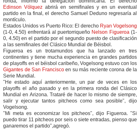
ronda, informó la delegación dominicana. El derecho
Edinson Vólquez
abrirá en semifinales y en un eventual
partido en la final, el derecho Samuel Deduno regresaría al
montículo.
Estados Unidos vs Puerto Rico: El derecho
Ryan Vogelsong
(1-0, 4.50) enfrentará al puertorriqueño
Nelson Figueroa
(1-
0, 4.50) en el partido por el segundo puesto de clasificación
a las semifinales del Clásico Mundial de Béisbol.
Figueroa es un trotamundos que ha lanzado en tres
continentes y tiene mucha experiencia en grandes partidos
de playoffs en el béisbol caribeño, Vogelsong estuvo con los
Gigantes de San Francisco
en su más reciente corona de la
Serie Mundial.
"He estado aquí anteriormente, un par de veces en los
playoffs el año pasado y en la primera ronda del Clásico
Mundial en Arizona. Trataré de hacer lo mismo de siempre,
salir y ejecutar tantos pitcheos como sea posible", dijo
Vogelsong.
"Mi meta es economizar los pitcheos", dijo Figueroa. "Si
puedo tirar 11 pitcheos por seis o siete entradas, pienso que
ganaremos el partido",agregó.