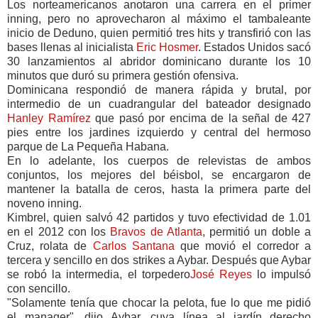
Los norteamericanos anotaron una carrera en el primer
inning, pero no aprovecharon al máximo el tambaleante
inicio de Deduno, quien permitió tres hits y transfirió con las
bases llenas al inicialista
Eric Hosmer
. Estados Unidos sacó
30 lanzamientos al abridor dominicano durante los 10
minutos que duró su primera gestión ofensiva.
Dominicana respondió de manera rápida y brutal, por
intermedio de un cuadrangular del bateador designado
Hanley Ramírez
que pasó por encima de la señal de 427
pies entre los jardines izquierdo y central del hermoso
parque de La Pequeña Habana.
En lo adelante, los cuerpos de relevistas de ambos
conjuntos, los mejores del béisbol, se encargaron de
mantener la batalla de ceros, hasta la primera parte del
noveno inning.
Kimbrel, quien salvó 42 partidos y tuvo efectividad de 1.01
en el 2012 con los
Bravos de Atlanta
, permitió un doble a
Cruz, rolata de
Carlos Santana
que movió el corredor a
tercera y sencillo en dos strikes a Aybar. Después que Aybar
se robó la intermedia, el torpedero
José Reyes
lo impulsó
con sencillo.
"Solamente tenía que chocar la pelota, fue lo que me pidió
el manager", dijo Aybar, cuya línea al jardín derecho