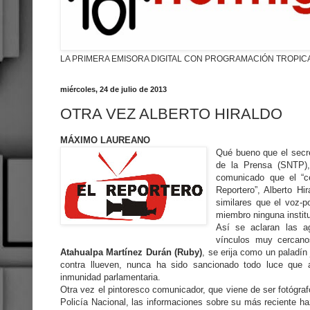
LA PRIMERA EMISORA DIGITAL CON PROGRAMACIÓN TROPIC
miércoles, 24 de julio de 2013
OTRA VEZ ALBERTO HIRALDO
MÁXIMO LAUREANO
Qué bueno que el secre
de la Prensa (SNTP), 
comunicado que el “cé
Reportero”, Alberto H
similares que el voz-p
miembro ninguna instit
Así se aclaran las a
vínculos muy cercano
Atahualpa Martínez Durán (Ruby)
, se erija como un paladín
contra llueven, nunca ha sido sancionado todo luce que a
inmunidad parlamentaria.
Otra vez el pintoresco comunicador, que viene de ser fotógrafo
Policía Nacional, las informaciones sobre su más reciente h