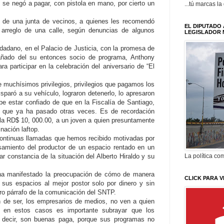
 se negó a pagar, con pistola en mano, por cierto un
...tú marcas la
es de una junta de vecinos, a quienes les recomendó
EL DIPUTADO 
 arreglo de una calle, según denuncias de algunos
LEGISLADOR 
dadano, en el Palacio de Justicia, con la promesa de
añado del su entonces socio de programa, Anthony
a participar en la celebración del aniversario de “El
e muchísimos privilegios, privilegios que pagamos los
isparó a su vehículo, lograron detenerlo, lo apresaron
e estar confiado de que en la Fiscalía de Santiago,
de que ya ha pasado otras veces. Es de recordación
ola RD$ 10, 000.00, a un joven a quien presuntamente
nación laftop.
s continuas llamadas que hemos recibido motivadas por
samiento del productor de un espacio rentado en un
jar constancia de la situación del Alberto Hiraldo y su
La política com
 ha manifestado la preocupación de cómo de manera
CLICK PARA V
n sus espacios al mejor postor solo por dinero y sin
otro párrafo de la comunicación del SNTP.
n de ser, los empresarios de medios, no ven a quien
y en estos casos es importante subrayar que los
s decir, son buenas paga, porque sus programas no