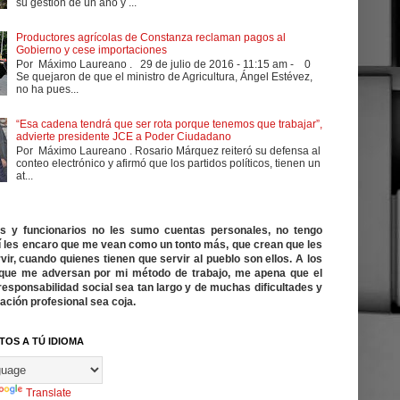
su gestión de un año y ...
Productores agrícolas de Constanza reclaman pagos al
Gobierno y cese importaciones
Por Máximo Laureano . 29 de julio de 2016 - 11:15 am - 0
Se quejaron de que el ministro de Agricultura, Ángel Estévez,
no ha pues...
“Esa cadena tendrá que ser rota porque tenemos que trabajar”,
advierte presidente JCE a Poder Ciudadano
Por Máximo Laureano . Rosario Márquez reiteró su defensa al
conteo electrónico y afirmó que los partidos políticos, tienen un
at...
cos y funcionarios no les sumo cuentas personales, no tengo
í les encaro que me vean como un tonto más, que crean que les
vir, cuando quienes tienen que servir al pueblo son ellos. A los
ue me adversan por mi método de trabajo, me apena que el
responsabilidad social sea tan largo y de muchas dificultades y
ación profesional sea coja.
TOS A TÚ IDIOMA
Translate