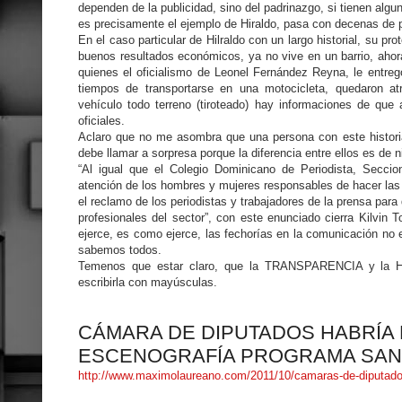
dependen de la publicidad, sino del padrinazgo, si tienen algun
es precisamente el ejemplo de Hiraldo, pasa con decenas de 
En el caso particular de Hilraldo con un largo historial, su 
buenos resultados económicos, ya no vive en un barrio, ahor
quienes el oficialismo de Leonel Fernández Reyna, le entreg
tiempos de transportarse en una motocicleta, quedaron at
vehículo todo terreno (tiroteado) hay informaciones de que 
oficiales.
Aclaro que no me asombra que una persona con este historial
debe llamar a sorpresa porque la diferencia entre ellos es de n
“Al igual que el Colegio Dominicano de Periodista, Seccio
atención de los hombres y mujeres responsables de hacer las
el reclamo de los periodistas y trabajadores de la prensa para
profesionales del sector”, con este enunciado cierra Kilvin 
ejerce, es como ejerce, las fechorías en la comunicación no 
sabemos todos.
Temenos que estar claro, que la TRANSPARENCIA y la H
escribirla con mayúsculas.
CÁMARA DE DIPUTADOS HABRÍA P
ESCENOGRAFÍA PROGRAMA SAN
http://www.maximolaureano.com/2011/10/camaras-de-diputado