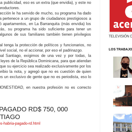
a publicidad, eso es un extra (que envidia), y este no
productores.
protección le ha servido de mucho, su programa ha dado
a pertenece a un grupo de ciudadanos prestigiosos a
ó apartamentos, en La Barranquita (más envidia) los
rás, su programa ha sido suficiente para tener un
algunos de sus familiares también tienen privilegios
TELEVISIÓN 
 tenga la protección de políticos y funcionarios, no
LOS TRABAJO
ivel social, no el accionar, por eso el padrinazgo.
nal Santiago, exigimos de una vez y por todas, la
 leyes de la República Dominicana, para que atiendan
 que su ejercicio sea realizado exclusivamente por los
Toribio la nota, y agregó que no es cuestión de quien
es un exclusivo de gente que no es periodista, eso lo
ONESTIDAD, en nuestra profesión no es correcto
AGADO RD$ 750, 000
TIAGO
s-habria-pagado-rd.html