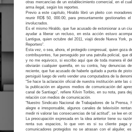
otras mercancías de un establecimiento comercial, en el cual
arma ilegal, según los reportes.
Previo a este capítulo, Hiraldo libró un pleito con morador
reunir RD$ 50, 000.00, para presuntamente gestionarles el
involucrados.
Es el mismo Hiraldo, que fue acusado de extorsionar a un ciu
ayudar a liberar un recluso, en esta acción estuvo acomp
Lantigua, quien octubre del 2011, viajó desde Nueva York, par
Reportero”.
Esta vez, o sea, ahora, el protegido congresual, quien goza d
contribuyentes, fue perseguido por una patrulla policial, que d
y no me equivoco, si escribo aquí que de toda manera él deb
obviarán cualquier querella, en su contra, hay denuncias 
reciente, que fue acusado de haberle quitado a punta de pist
persiguió luego de verlo vender una computadora de la denomi
“Se hace la aclaración oficial de nuestra institución ante la
la publicación en algunos medios de comunicación del apre
canal de Santiago”, refiere Kilvin Toribio, en su nota, para de
relación con medios de comunicación.
“Nuestro Sindicato Nacional de Trabajadores de la Prensa,
alegre e irresponsable, algunos canales de televisión renta
medir ni valorar las consecuencias de tal actitud”, se lee en 
La preocupación expresada en la idea anterior tiene su razó
renta sus espacios, lo que ven es si su cliente paga 
comunicadores protegidos no se atrasan con el alquiler, e