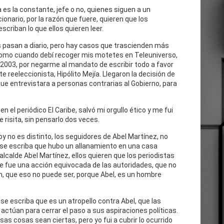
 es la constante, jefe o no, quienes siguen a un
cionario, por la razón que fuere, quieren que los
escriban lo que ellos quieren leer.
 pasan a diario, pero hay casos que trascienden más
como cuando debí recoger mis motetes en Teleuniverso,
 2003, por negarme al mandato de escribir todo a favor
te reeleccionista, Hipólito Mejía. Llegaron la decisión de
ue entrevistara a personas contrarias al Gobierno, para
n el periódico El Caribe, salvó mi orgullo ético y me fui
e risita, sin pensarlo dos veces.
oy no es distinto, los seguidores de Abel Martínez, no
 se escriba que hubo un allanamiento en una casa
 alcalde Abel Martínez, ellos quieren que los periodistas
e fue una acción equivocada de las autoridades, que no
n, que eso no puede ser, porque Abel, es un hombre
se escriba que es un atropello contra Abel, que las
actúan para cerrar el paso a sus aspiraciones políticas.
as cosas sean ciertas, pero yo fui a cubrir lo ocurrido