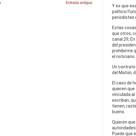
o
Entrada antigua
Y es que esa
político/fun
periodistas 
Estas cosas
que otros, 
canal 29, En
del presiden
prohibirme q
el noticiario.
Un contrato e
del Matún, d
El caso de h
quieren que
vinculada al
escriban, qu
tienen, razó
bueno.
Quieren que 
autoridades 
Puede que es