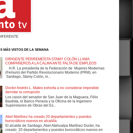
DIFERENTE
S MÁS VISTOS DE LA SEMANA
DIRIGENTE PERREMEÍSTA STAMY COLÓN LLAMA
COMPAÑEROS A LA CALMA ANTE FALTA DE EMPLEOS
H.R. La presidenta de la Federación de Mujeres Modernas
(Femum) del Partido Revolucionario Moderno (PRM), en
Santiago, Stamy Colón, in...
Doctor Andrés L. Mateo exhorta a no considerar imposible
derrotar la corrupción
Los casos del senador de San Juan de la Maguana, Félix
Bautista, el Banco Peravia y la Oficina de la Ingeniero
Supervisores de Obras del Es...
Abel Martínez ha creado 20 departamentos y puestos
burocráticos nuevos en alcaldía
El alcalde de Santiago, Abel Atahualpa Martínez Durán, ha
creado 20 departamentos y puestos burocráticos nuevos en