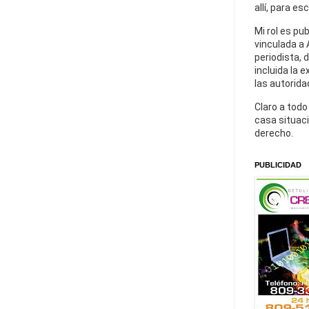
allí, para es
Mi rol es pu
vinculada a 
periodista, 
incluida la 
las autorida
Claro a todo
casa situaci
derecho.
PUBLICIDAD