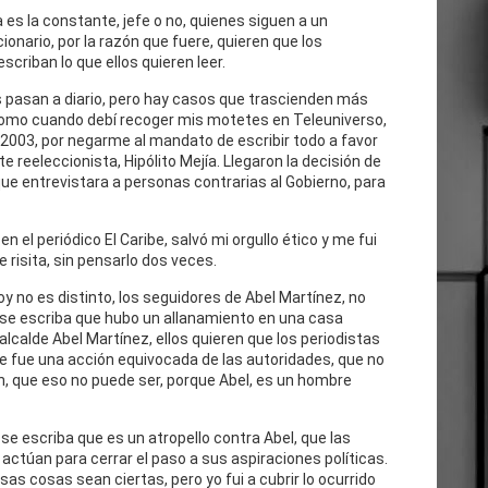
 es la constante, jefe o no, quienes siguen a un
cionario, por la razón que fuere, quieren que los
escriban lo que ellos quieren leer.
 pasan a diario, pero hay casos que trascienden más
como cuando debí recoger mis motetes en Teleuniverso,
 2003, por negarme al mandato de escribir todo a favor
te reeleccionista, Hipólito Mejía. Llegaron la decisión de
ue entrevistara a personas contrarias al Gobierno, para
n el periódico El Caribe, salvó mi orgullo ético y me fui
e risita, sin pensarlo dos veces.
oy no es distinto, los seguidores de Abel Martínez, no
 se escriba que hubo un allanamiento en una casa
 alcalde Abel Martínez, ellos quieren que los periodistas
e fue una acción equivocada de las autoridades, que no
n, que eso no puede ser, porque Abel, es un hombre
se escriba que es un atropello contra Abel, que las
actúan para cerrar el paso a sus aspiraciones políticas.
as cosas sean ciertas, pero yo fui a cubrir lo ocurrido