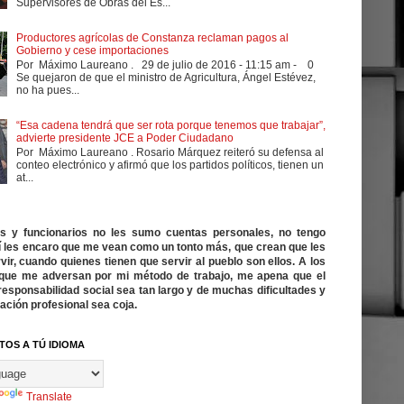
Supervisores de Obras del Es...
Productores agrícolas de Constanza reclaman pagos al
Gobierno y cese importaciones
Por Máximo Laureano . 29 de julio de 2016 - 11:15 am - 0
Se quejaron de que el ministro de Agricultura, Ángel Estévez,
no ha pues...
“Esa cadena tendrá que ser rota porque tenemos que trabajar”,
advierte presidente JCE a Poder Ciudadano
Por Máximo Laureano . Rosario Márquez reiteró su defensa al
conteo electrónico y afirmó que los partidos políticos, tienen un
at...
cos y funcionarios no les sumo cuentas personales, no tengo
í les encaro que me vean como un tonto más, que crean que les
vir, cuando quienes tienen que servir al pueblo son ellos. A los
ue me adversan por mi método de trabajo, me apena que el
responsabilidad social sea tan largo y de muchas dificultades y
ación profesional sea coja.
TOS A TÚ IDIOMA
Translate