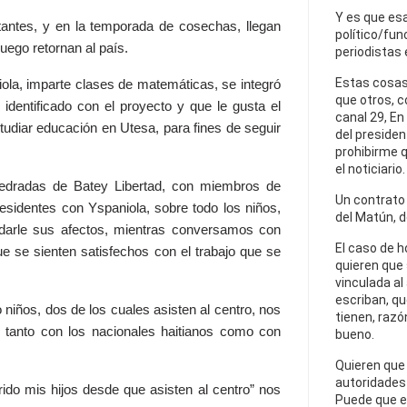
Y es que esa
itantes, y en la temporada de cosechas, llegan
político/fun
luego retornan al país.
periodistas 
Estas cosas
iola, imparte clases de matemáticas, se integró
que otros, 
identificado con el proyecto y que le gusta el
canal 29, En
studiar educación en Utesa, para fines de seguir
del presiden
prohibirme q
el noticiario.
mpedradas de Batey Libertad, con miembros de
Un contrato e
residentes con Yspaniola, sobre todo los niños,
del Matún, d
 darle sus afectos, mientras conversamos con
El caso de h
ue se sienten satisfechos con el trabajo que se
quieren que
vinculada al
escriban, qu
niños, dos de los cuales asisten al centro, nos
tienen, razó
 tanto con los nacionales haitianos como con
bueno.
Quieren que 
autoridades 
rido mis hijos desde que asisten al centro” nos
Puede que es