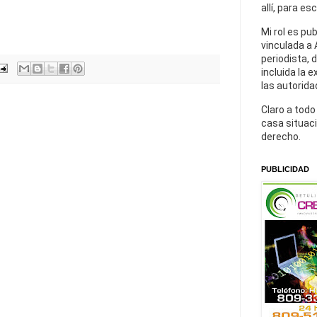
allí, para es
Mi rol es pu
vinculada a 
periodista, 
incluida la 
las autorida
Claro a todo
casa situaci
derecho.
PUBLICIDAD