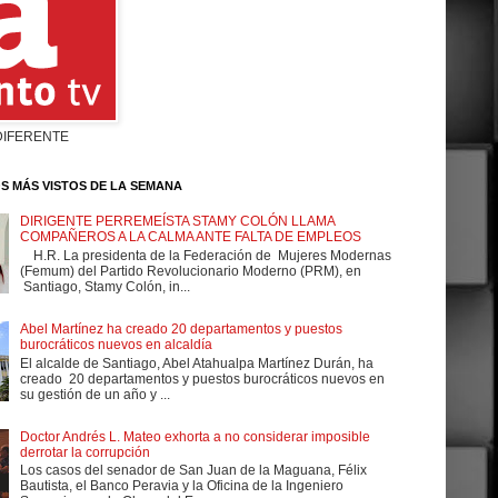
DIFERENTE
S MÁS VISTOS DE LA SEMANA
DIRIGENTE PERREMEÍSTA STAMY COLÓN LLAMA
COMPAÑEROS A LA CALMA ANTE FALTA DE EMPLEOS
H.R. La presidenta de la Federación de Mujeres Modernas
(Femum) del Partido Revolucionario Moderno (PRM), en
Santiago, Stamy Colón, in...
Abel Martínez ha creado 20 departamentos y puestos
burocráticos nuevos en alcaldía
El alcalde de Santiago, Abel Atahualpa Martínez Durán, ha
creado 20 departamentos y puestos burocráticos nuevos en
su gestión de un año y ...
Doctor Andrés L. Mateo exhorta a no considerar imposible
derrotar la corrupción
Los casos del senador de San Juan de la Maguana, Félix
Bautista, el Banco Peravia y la Oficina de la Ingeniero