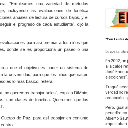
encia. “Empleamos una variedad de métodos
e, incluyendo las evaluaciones de fonética
ciones anuales de lectura de cursos bajos, y el
eguir el progreso de cada estudiante”, dijo la
"Con Lentes d
 evaluaciones para así premiar a los niños que
ses, donde se les proporciona un paseo o una
Lo que los inter
En 2002, un 
al alcalde r
xplica que el objetivo es hacer un sistema de
José Enrique
ta la universidad, para que los niños que nacen
elecciones”.
so es lo más básico, reitera.
Tragué seco
verdad no re
a, no queremos trabajar solos”, explica DiMaio,
redacción, q
, con clases de fonética. Queremos que los
d”.
Pero, igual a
periodística
l Cuerpo de Paz, para así trabajar en conjunto
Alberto Gaut
importaban 
 centro.