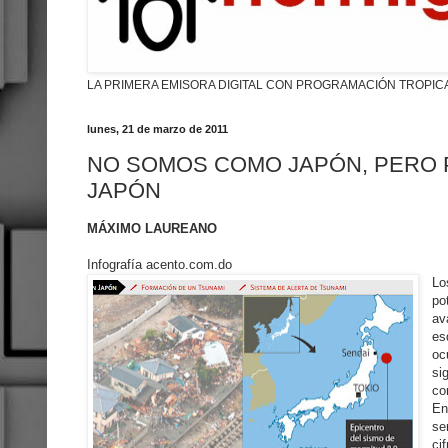
LA PRIMERA EMISORA DIGITAL CON PROGRAMACIÓN TROPIC
lunes, 21 de marzo de 2011
NO SOMOS COMO JAPÓN, PERO
JAPÓN
MÁXIMO LAUREANO
Infografía acento.com.do
Lo
po
av
es
oc
si
co
En
se
ci