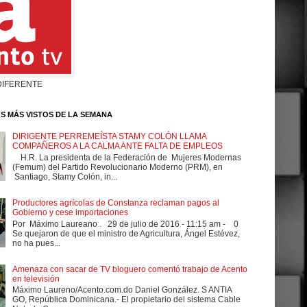
DIFERENTE
S MÁS VISTOS DE LA SEMANA
DIRIGENTE PERREMEÍSTA STAMY COLÓN LLAMA
COMPAÑEROS A LA CALMA ANTE FALTA DE EMPLEOS
H.R. La presidenta de la Federación de Mujeres Modernas
(Femum) del Partido Revolucionario Moderno (PRM), en
Santiago, Stamy Colón, in...
Productores agrícolas de Constanza reclaman pagos al
Gobierno y cese importaciones
Por Máximo Laureano . 29 de julio de 2016 - 11:15 am - 0
Se quejaron de que el ministro de Agricultura, Ángel Estévez,
no ha pues...
Amenaza con sacar de TV bloguero comentó trabajo de Acento
en televisión
Máximo Laureno/Acento.com.do Daniel González. S ANTIA
GO, República Dominicana.- El propietario del sistema Cable