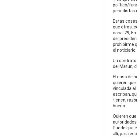
político/fun
periodistas 
Estas cosas
que otros, 
canal 29, En
del presiden
prohibirme q
el noticiario.
Un contrato e
del Matún, d
El caso de h
quieren que
vinculada al
escriban, qu
tienen, razó
bueno.
Quieren que 
autoridades 
Puede que es
allí, para es