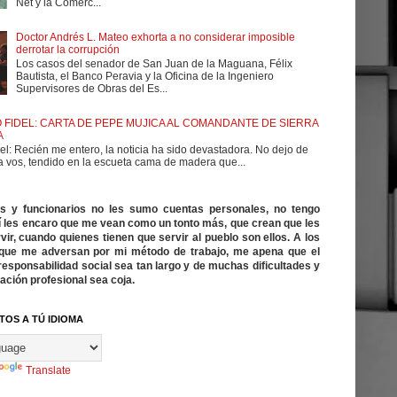
Net y la Comerc...
Doctor Andrés L. Mateo exhorta a no considerar imposible
derrotar la corrupción
Los casos del senador de San Juan de la Maguana, Félix
Bautista, el Banco Peravia y la Oficina de la Ingeniero
Supervisores de Obras del Es...
 FIDEL: CARTA DE PEPE MUJICA AL COMANDANTE DE SIERRA
A
el: Recién me entero, la noticia ha sido devastadora. No dejo de
a vos, tendido en la escueta cama de madera que...
cos y funcionarios no les sumo cuentas personales, no tengo
í les encaro que me vean como un tonto más, que crean que les
vir, cuando quienes tienen que servir al pueblo son ellos. A los
ue me adversan por mi método de trabajo, me apena que el
responsabilidad social sea tan largo y de muchas dificultades y
ación profesional sea coja.
TOS A TÚ IDIOMA
Translate