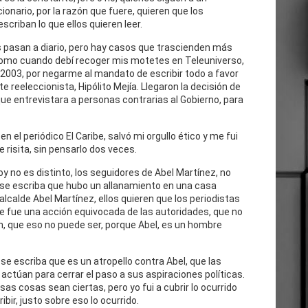
cionario, por la razón que fuere, quieren que los
escriban lo que ellos quieren leer.
 pasan a diario, pero hay casos que trascienden más
como cuando debí recoger mis motetes en Teleuniverso,
 2003, por negarme al mandato de escribir todo a favor
te reeleccionista, Hipólito Mejía. Llegaron la decisión de
ue entrevistara a personas contrarias al Gobierno, para
n el periódico El Caribe, salvó mi orgullo ético y me fui
e risita, sin pensarlo dos veces.
oy no es distinto, los seguidores de Abel Martínez, no
 se escriba que hubo un allanamiento en una casa
 alcalde Abel Martínez, ellos quieren que los periodistas
e fue una acción equivocada de las autoridades, que no
n, que eso no puede ser, porque Abel, es un hombre
se escriba que es un atropello contra Abel, que las
actúan para cerrar el paso a sus aspiraciones políticas.
as cosas sean ciertas, pero yo fui a cubrir lo ocurrido
cribir, justo sobre eso lo ocurrido.