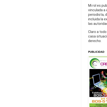
Mi rol es pu
vinculada a 
periodista, 
incluida la 
las autorida
Claro a todo
casa situaci
derecho.
PUBLICIDAD