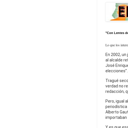
"Con Lentes d
Lo que los inter
En 2002, un 
al alcalde r
José Enrique
elecciones”.
Tragué seco
verdad no re
redacción, q
Pero, igual a
periodística
Alberto Gaut
importaban 
Y es que esa