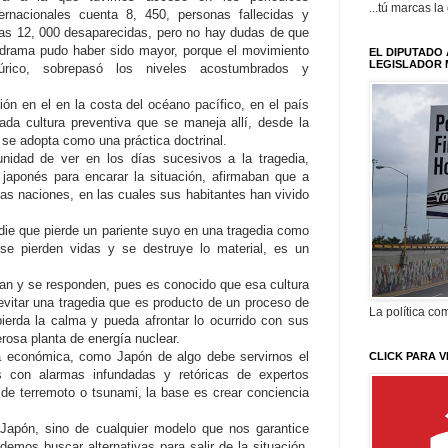
...tú marcas la
ternacionales cuenta 8, 450, personas fallecidas y
as 12, 000 desaparecidas, pero no hay dudas de que
 drama pudo haber sido mayor, porque el movimiento
EL DIPUTADO 
LEGISLADOR 
lúrico, sobrepasó los niveles acostumbrados y
ón en el en la costa del océano pacífico, en el país
ada cultura preventiva que se maneja allí, desde la
y se adopta como una práctica doctrinal.
nidad de ver en los días sucesivos a la tragedia,
 japonés para encarar la situación, afirmaban que a
ras naciones, en las cuales sus habitantes han vivido
adie que pierde un pariente suyo en una tragedia como
 se pierden vidas y se destruye lo material, es un
tan y se responden, pues es conocido que esa cultura
evitar una tragedia que es producto de un proceso de
La política com
ierda la calma y pueda afrontar lo ocurrido con sus
osa planta de energía nuclear.
a económica, como Japón de algo debe servirnos el
CLICK PARA V
 con alarmas infundadas y retóricas de expertos
de terremoto o tsunami, la base es crear conciencia
Japón, sino de cualquier modelo que nos garantice
emos buscar alternativas para salir de la situación,