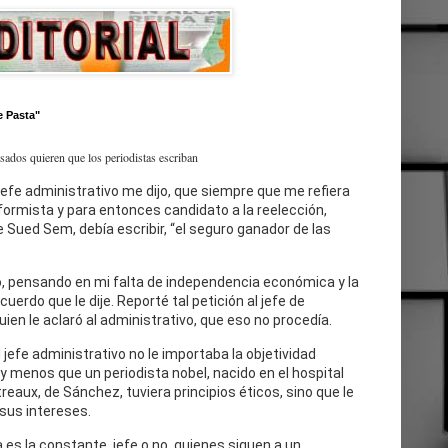
e Pasta"
esados quieren que los periodistas escriban
jefe administrativo me dijo, que siempre que me refiera
eformista y para entonces candidato a la reelección,
 Sued Sem, debía escribir, “el seguro ganador de las
, pensando en mi falta de independencia económica y la
cuerdo que le dije. Reporté tal petición al jefe de
uien le aclaró al administrativo, que eso no procedía.
l jefe administrativo no le importaba la objetividad
 y menos que un periodista nobel, nacido en el hospital
reaux, de Sánchez, tuviera principios éticos, sino que le
sus intereses.
 es la constante, jefe o no, quienes siguen a un