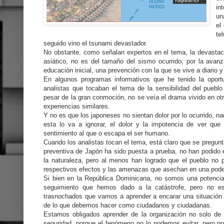
in
un
el
te
seguido vino el tsunami devastador.
No obstante, como señalan expertos en el tema, la devastaci
asiático, no es del tamaño del sismo ocurrido, por la avanz
educación inicial, una prevención con la que se vive a diario 
En algunos programas informativos que he tenido la oportu
analistas que tocaban el tema de la sensibilidad del pueblo
pesar de la gran conmoción, no se veía el drama vivido en ot
experiencias similares.
Y no es que los japoneses no sientan dolor por lo ocurrido, n
esta lo va a ignorar, el dolor y la impotencia de ver que
sentimiento al que o escapa el ser humano.
Cuando los analistas tocan el tema, está claro que se pregun
preventiva de Japón ha sido puesta a prueba, no han podido 
la naturaleza, pero al menos han logrado que el pueblo no p
respectivos efectos y las amenazas que asechan en una poder
Si bien en la República Dominicana, no somos una potenci
seguimiento que hemos dado a la catástrofe, pero no es
trasnochados que vamos a aprender a encarar una situación 
de lo que debemos hacer como ciudadanos y ciudadanas.
Estamos obligados aprender de la organización no solo de 
seguridad, porque el fenómeno no lo podemos evitar, pero pod