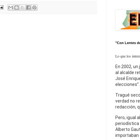
"Con Lentes d
Lo que los inter
En 2002, un 
al alcalde r
José Enrique
elecciones”.
Tragué seco
verdad no re
redacción, q
Pero, igual a
periodística
Alberto Gaut
importaban 