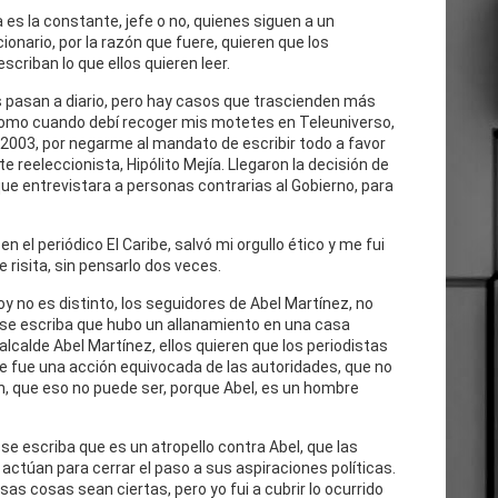
 es la constante, jefe o no, quienes siguen a un
cionario, por la razón que fuere, quieren que los
escriban lo que ellos quieren leer.
 pasan a diario, pero hay casos que trascienden más
como cuando debí recoger mis motetes en Teleuniverso,
 2003, por negarme al mandato de escribir todo a favor
te reeleccionista, Hipólito Mejía. Llegaron la decisión de
ue entrevistara a personas contrarias al Gobierno, para
n el periódico El Caribe, salvó mi orgullo ético y me fui
e risita, sin pensarlo dos veces.
oy no es distinto, los seguidores de Abel Martínez, no
 se escriba que hubo un allanamiento en una casa
 alcalde Abel Martínez, ellos quieren que los periodistas
e fue una acción equivocada de las autoridades, que no
n, que eso no puede ser, porque Abel, es un hombre
se escriba que es un atropello contra Abel, que las
actúan para cerrar el paso a sus aspiraciones políticas.
as cosas sean ciertas, pero yo fui a cubrir lo ocurrido