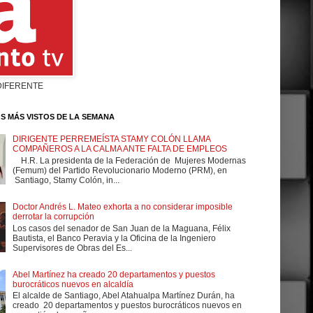
DIFERENTE
S MÁS VISTOS DE LA SEMANA
DIRIGENTE PERREMEÍSTA STAMY COLÓN LLAMA
COMPAÑEROS A LA CALMA ANTE FALTA DE EMPLEOS
H.R. La presidenta de la Federación de Mujeres Modernas
(Femum) del Partido Revolucionario Moderno (PRM), en
Santiago, Stamy Colón, in...
Doctor Andrés L. Mateo exhorta a no considerar imposible
derrotar la corrupción
Los casos del senador de San Juan de la Maguana, Félix
Bautista, el Banco Peravia y la Oficina de la Ingeniero
Supervisores de Obras del Es...
Abel Martínez ha creado 20 departamentos y puestos
burocráticos nuevos en alcaldía
El alcalde de Santiago, Abel Atahualpa Martínez Durán, ha
creado 20 departamentos y puestos burocráticos nuevos en