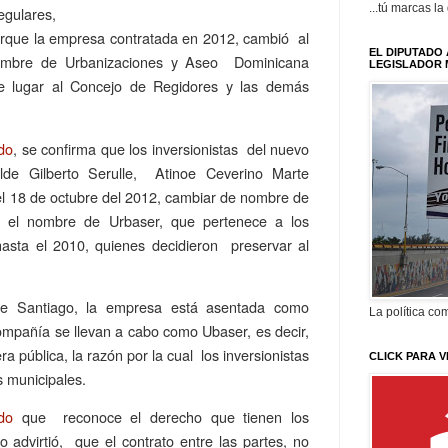
...tú marcas la
regulares,
rque la empresa contratada en 2012, cambió al
EL DIPUTADO 
mbre de Urbanizaciones y Aseo Dominicana
LEGISLADOR 
e lugar al Concejo de Regidores y las demás
do
, se confirma que los inversionistas del nuevo
lde Gilberto Serulle, Atinoe Ceverino Marte
el 18 de octubre del 2012, cambiar de nombre de
r el nombre de Urbaser, que pertenece a los
asta el 2010, quienes decidieron preservar al
e Santiago, la empresa está asentada como
La política com
ompañía se llevan a cabo como Ubaser, es decir,
 pública, la razón por la cual los inversionistas
CLICK PARA V
s municipales.
do
que reconoce el derecho que tienen los
 advirtió, que el contrato entre las partes, no