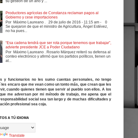
su gestión de un año y ...
Productores agrícolas de Constanza reclaman pagos al
Gobierno y cese importaciones
Por Máximo Laureano . 29 de julio de 2016 - 11:15 am - 0
Se quejaron de que el ministro de Agricultura, Ángel Estévez,
no ha pues...
“Esa cadena tendrá que ser rota porque tenemos que trabajar”,
advierte presidente JCE a Poder Ciudadano
Por Máximo Laureano . Rosario Márquez reiteró su defensa al
conteo electrónico y afirmó que los partidos políticos, tienen un
at...
cos y funcionarios no les sumo cuentas personales, no tengo
í les encaro que me vean como un tonto más, que crean que les
vir, cuando quienes tienen que servir al pueblo son ellos. A los
ue me adversan por mi método de trabajo, me apena que el
responsabilidad social sea tan largo y de muchas dificultades y
ación profesional sea coja.
TOS A TÚ IDIOMA
Translate