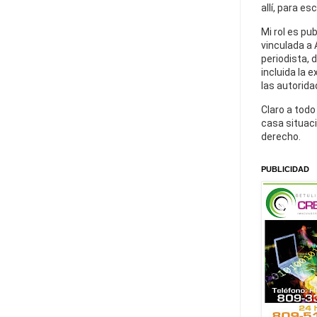
allí, para es
Mi rol es pu
vinculada a 
periodista, 
incluida la 
las autorida
Claro a todo
casa situaci
derecho.
PUBLICIDAD