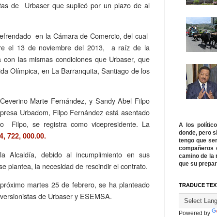
tas de Urbaser que suplicó por un plazo de al
refrendado en la Cámara de Comercio, del cual
mbre el 13 de noviembre del 2013, a raíz de la
ía con las mismas condiciones que Urbaser, que
ida Olímpica, en La Barranquita, Santiago de los
e Ceverino Marte Fernández, y Sandy Abel Filpo
mpresa Urbadom, Filpo Fernández está asentado
o Filpo, se registra como vicepresidente. La
A los políti
donde, pero s
, 722, 000.00.
tengo que ser
compañeros q
a Alcaldía, debido al incumplimiento en sus
camino de la 
que su prepar
e plantea, la necesidad de rescindir el contrato.
el próximo martes 25 de febrero, se ha planteado
TRADUCE TEX
 inversionistas de Urbaser y ESEMSA.
Powered by