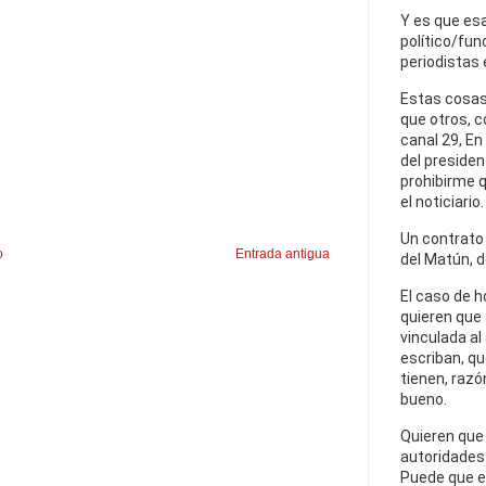
Y es que esa
político/fun
periodistas 
Estas cosas
que otros, 
canal 29, En
del presiden
prohibirme q
el noticiario.
Un contrato e
o
Entrada antigua
del Matún, d
El caso de h
quieren que
vinculada al
escriban, qu
tienen, razó
bueno.
Quieren que 
autoridades 
Puede que es